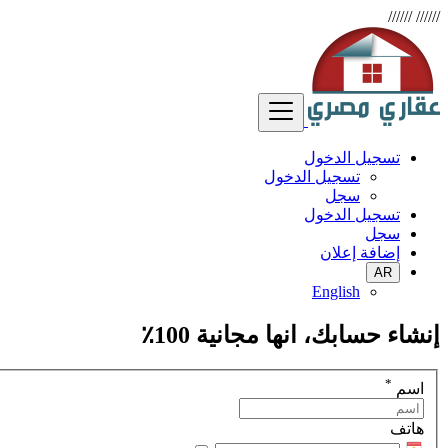
//////
//////
تسجيل الدخول
تسجيل الدخول
سجل
تسجيل الدخول
سجل
إضافة إعلان
AR
English
إنشاء حسابك، انها مجانية 100٪
*
اسم
هاتف