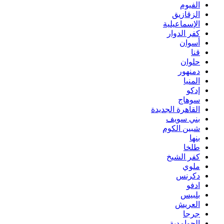
الفيوم
الزقازيق
الإسماعيلية
كفر الدوار
أسوان
قنا
حلوان
دمنهور
المنيا
إدكو
سوهاج
القاهرة الجديدة
بني سويف
شبين الكوم
بنها
طلخا
كفر الشيخ
ملوي
دكرنس
ادفو
بلبيس
العريش
جرجا
الحوامدية