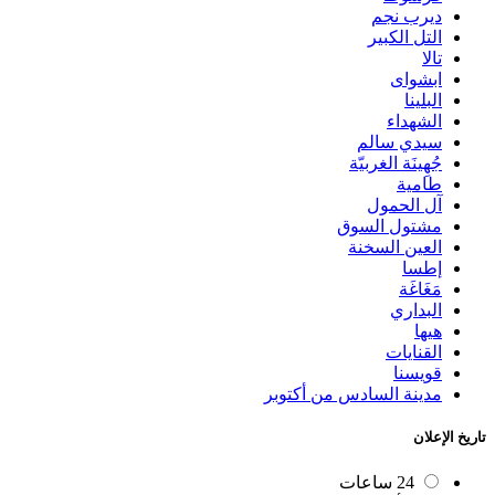
ديرب نجم
التل الكبير
تالا
ابشواى
البلينا
الشهداء
سيدي سالم
جُهِينَة الغربيّة
طامية
آل الحمول
مشتول السوق
العين السخنة
إطسا
مَغَاغَة
البداري
هيها
القنايات
قويسنا
مدينة السادس من أكتوبر
تاريخ الإعلان
24 ساعات