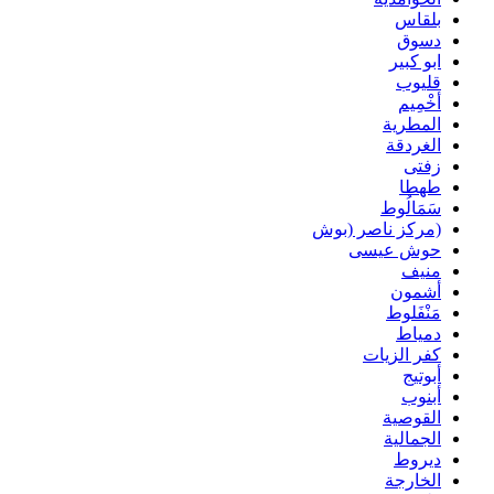
بلقاس
دسوق
ابو كبير
قليوب
أخْمِيم
المطرية
الغردقة
زفتى
طهطا
سَمَالُوط
(مركز ناصر (بوش
حوش عيسى
منيف
أشمون
مَنْفَلوط
دمياط
كفر الزيات
أبوتيج
أبنوب
القوصية
الجمالية
ديروط
الخارجة