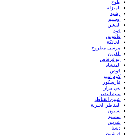
طوخ
المنزلة
رشيد
أوسيم
الفشن
فوة
فاقوس
الخانكة
مرسى مطروح
القرين
ابو قرقاص
المنشاه
قوص
كوم أمبو
فارسكور
بني مزار
منية النصر
شبين القناطر
القناطر الخيرية
بسيون
سمنود
شربين
دشنا
فرشوط