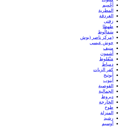
أخْمِيم
المطرية
الغردقة
زفتى
طهطا
سَمَالُوط
(مركز ناصر (بوش
حوش عيسى
منيف
أشمون
مَنْفَلوط
دمياط
كفر الزيات
أبوتيج
أبنوب
القوصية
الجمالية
ديروط
الخارجة
طوخ
المنزلة
رشيد
أوسيم