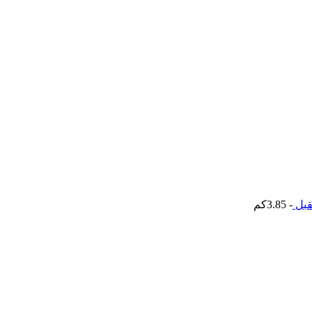
قبل
- 3.85كم