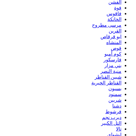
الفشن
فوة
فاقوس
الخانكة
مرسى مطروح
القرين
ابو قرقاص
المنشاه
قوص
كوم أمبو
فارسكور
بني مزار
منية النصر
شبين القناطر
القناطر الخيرية
بسيون
سمنود
شربين
دشنا
فرشوط
ديرب نجم
التل الكبير
تالا
ابشواى