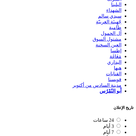
البلينا
الشهداء
سيدي سالم
جُهِينَة الغربيّة
طامية
آل الحمول
مشتول السوق
العين السخنة
إطسا
مَغَاغَة
البداري
هيها
القنايات
قويسنا
مدينة السادس من أكتوبر
أبو النُمْرُس
تاريخ الإعلان
24 ساعات
3 أيام
7 أيام