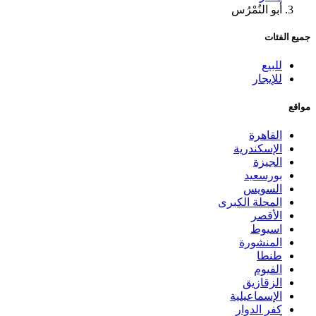
أبو النُمْرُس
جميع الفئات
للبيع
للإيجار
مواقع
القاهرة
الإسكندرية
الجيزة
بورسعيد
السويس
المحلة الكبرى
الأقصر
اسيوط
المنشورة
طنطا
الفيوم
الزقازيق
الإسماعيلية
كفر الدوار