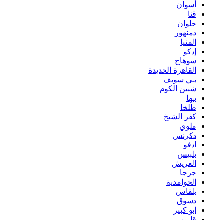
أسوان
قنا
حلوان
دمنهور
المنيا
إدكو
سوهاج
القاهرة الجديدة
بني سويف
شبين الكوم
بنها
طلخا
كفر الشيخ
ملوي
دكرنس
ادفو
بلبيس
العريش
جرجا
الحوامدية
بلقاس
دسوق
ابو كبير
قليوب