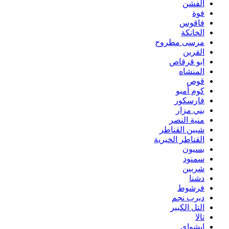
الفشن
فوة
فاقوس
الخانكة
مرسى مطروح
القرين
ابو قرقاص
المنشاه
قوص
كوم أمبو
فارسكور
بني مزار
منية النصر
شبين القناطر
القناطر الخيرية
بسيون
سمنود
شربين
دشنا
فرشوط
ديرب نجم
التل الكبير
تالا
ابشواى