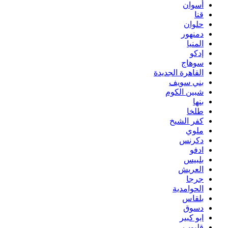
أسوان
قنا
حلوان
دمنهور
المنيا
إدكو
سوهاج
القاهرة الجديدة
بني سويف
شبين الكوم
بنها
طلخا
كفر الشيخ
ملوي
دكرنس
ادفو
بلبيس
العريش
جرجا
الحوامدية
بلقاس
دسوق
ابو كبير
قليوب