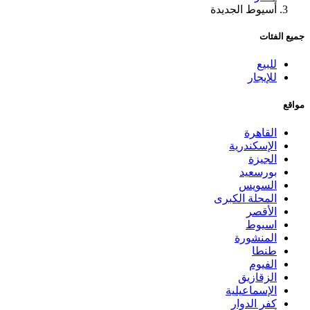
أسيوط الجديدة
جميع الفئات
للبيع
للإيجار
مواقع
القاهرة
الإسكندرية
الجيزة
بورسعيد
السويس
المحلة الكبرى
الأقصر
اسيوط
المنشورة
طنطا
الفيوم
الزقازيق
الإسماعيلية
كفر الدوار