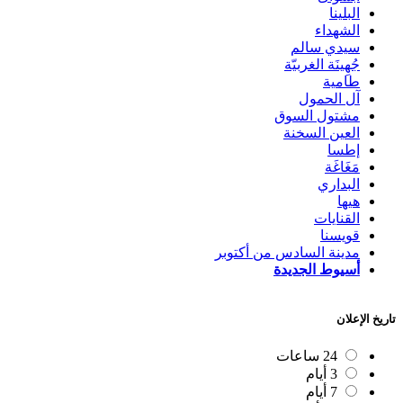
البلينا
الشهداء
سيدي سالم
جُهِينَة الغربيّة
طامية
آل الحمول
مشتول السوق
العين السخنة
إطسا
مَغَاغَة
البداري
هيها
القنايات
قويسنا
مدينة السادس من أكتوبر
أسيوط الجديدة
تاريخ الإعلان
24 ساعات
3 أيام
7 أيام