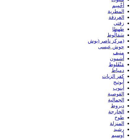
أخْمِيم
المطرية
الغردقة
زفتى
طهطا
سَمَالُوط
(مركز ناصر (بوش
حوش عيسى
منيف
أشمون
مَنْفَلوط
دمياط
كفر الزيات
أبوتيج
أبنوب
القوصية
الجمالية
ديروط
الخارجة
طوخ
المنزلة
رشيد
أوسيم