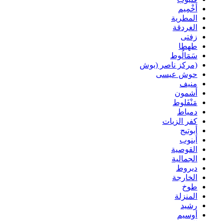
أخْمِيم
المطرية
الغردقة
زفتى
طهطا
سَمَالُوط
(مركز ناصر (بوش
حوش عيسى
منيف
أشمون
مَنْفَلوط
دمياط
كفر الزيات
أبوتيج
أبنوب
القوصية
الجمالية
ديروط
الخارجة
طوخ
المنزلة
رشيد
أوسيم