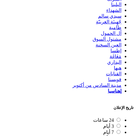
البلينا
الشهداء
سيدي سالم
جُهِينَة الغربيّة
طامية
آل الحمول
مشتول السوق
العين السخنة
إطسا
مَغَاغَة
البداري
هيها
القنايات
قويسنا
مدينة السادس من أكتوبر
إهناسيا
تاريخ الإعلان
24 ساعات
3 أيام
7 أيام