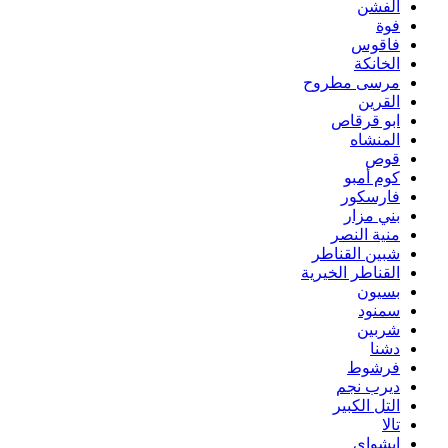
الفشن
فوة
فاقوس
الخانكة
مرسى مطروح
القرين
ابو قرقاص
المنشاه
قوص
كوم أمبو
فارسكور
بني مزار
منية النصر
شبين القناطر
القناطر الخيرية
بسيون
سمنود
شربين
دشنا
فرشوط
ديرب نجم
التل الكبير
تالا
ابشواى