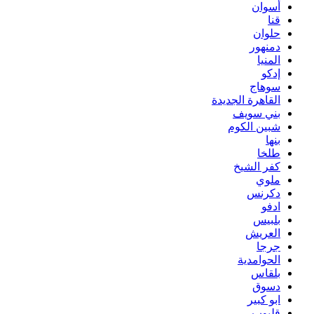
أسوان
قنا
حلوان
دمنهور
المنيا
إدكو
سوهاج
القاهرة الجديدة
بني سويف
شبين الكوم
بنها
طلخا
كفر الشيخ
ملوي
دكرنس
ادفو
بلبيس
العريش
جرجا
الحوامدية
بلقاس
دسوق
ابو كبير
قليوب