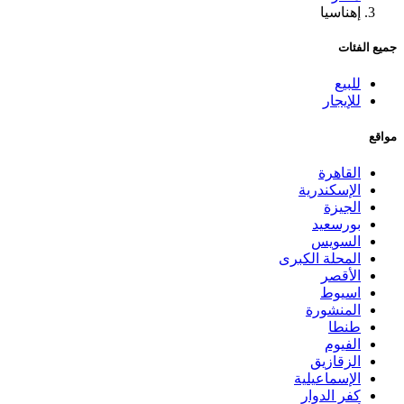
إهناسيا
جميع الفئات
للبيع
للإيجار
مواقع
القاهرة
الإسكندرية
الجيزة
بورسعيد
السويس
المحلة الكبرى
الأقصر
اسيوط
المنشورة
طنطا
الفيوم
الزقازيق
الإسماعيلية
كفر الدوار