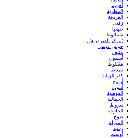
أخْمِيم
المطرية
الغردقة
زفتى
طهطا
سَمَالُوط
(مركز ناصر (بوش
حوش عيسى
منيف
أشمون
مَنْفَلوط
دمياط
كفر الزيات
أبوتيج
أبنوب
القوصية
الجمالية
ديروط
الخارجة
طوخ
المنزلة
رشيد
أوسيم