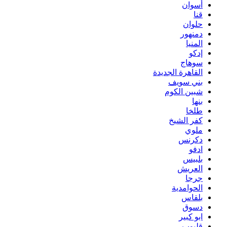
أسوان
قنا
حلوان
دمنهور
المنيا
إدكو
سوهاج
القاهرة الجديدة
بني سويف
شبين الكوم
بنها
طلخا
كفر الشيخ
ملوي
دكرنس
ادفو
بلبيس
العريش
جرجا
الحوامدية
بلقاس
دسوق
ابو كبير
قليوب