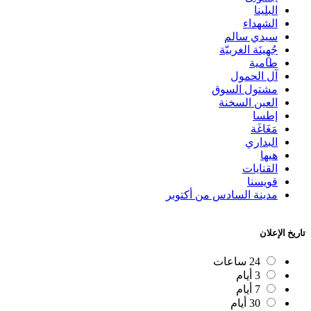
البلينا
الشهداء
سيدي سالم
جُهِينَة الغربيّة
طامية
آل الحمول
مشتول السوق
العين السخنة
إطسا
مَغَاغَة
البداري
هيها
القنايات
قويسنا
مدينة السادس من أكتوبر
تاريخ الإعلان
24 ساعات
3 أيام
7 أيام
30 أيام