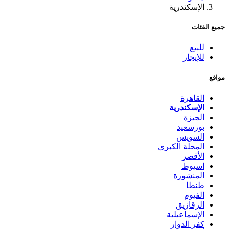
الإسكندرية
جميع الفئات
للبيع
للإيجار
مواقع
القاهرة
الإسكندرية
الجيزة
بورسعيد
السويس
المحلة الكبرى
الأقصر
اسيوط
المنشورة
طنطا
الفيوم
الزقازيق
الإسماعيلية
كفر الدوار