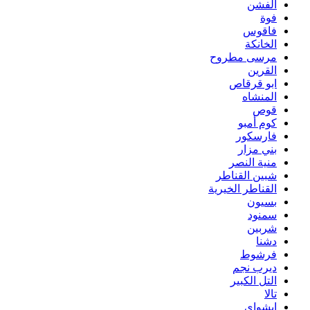
الفشن
فوة
فاقوس
الخانكة
مرسى مطروح
القرين
ابو قرقاص
المنشاه
قوص
كوم أمبو
فارسكور
بني مزار
منية النصر
شبين القناطر
القناطر الخيرية
بسيون
سمنود
شربين
دشنا
فرشوط
ديرب نجم
التل الكبير
تالا
ابشواى