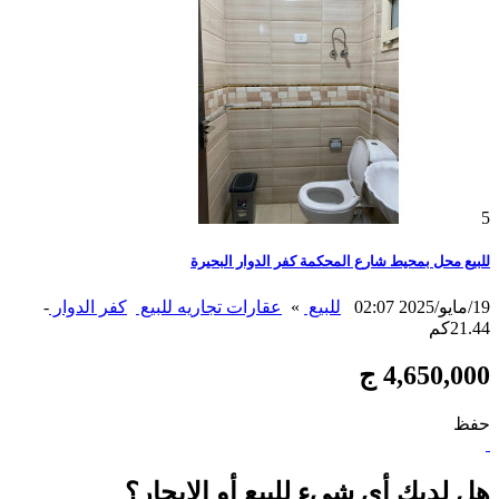
5
للبيع محل بمحيط شارع المحكمة كفر الدوار البحيرة
19/مايو/2025 02:07
للبيع
»
عقارات تجاريه للبيع
كفر الدوار
-
21.44كم
4,650,000 ج
حفظ
هل لديك أي شيء للبيع أو الإيجار؟