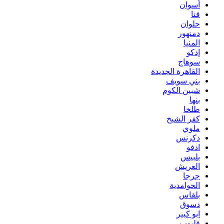
أسوان
قنا
حلوان
دمنهور
المنيا
إدكو
سوهاج
القاهرة الجديدة
بني سويف
شبين الكوم
بنها
طلخا
كفر الشيخ
ملوي
دكرنس
ادفو
بلبيس
العريش
جرجا
الحوامدية
بلقاس
دسوق
ابو كبير
قليوب