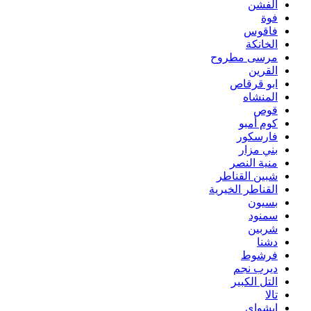
الفشن
فوة
فاقوس
الخانكة
مرسى مطروح
القرين
ابو قرقاص
المنشاه
قوص
كوم أمبو
فارسكور
بني مزار
منية النصر
شبين القناطر
القناطر الخيرية
بسيون
سمنود
شربين
دشنا
فرشوط
ديرب نجم
التل الكبير
تالا
ابشواى