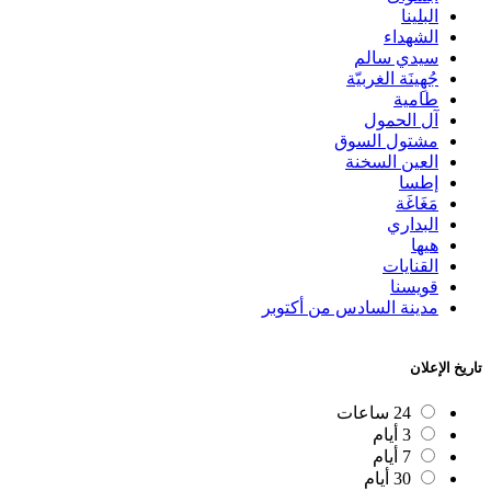
البلينا
الشهداء
سيدي سالم
جُهِينَة الغربيّة
طامية
آل الحمول
مشتول السوق
العين السخنة
إطسا
مَغَاغَة
البداري
هيها
القنايات
قويسنا
مدينة السادس من أكتوبر
تاريخ الإعلان
24 ساعات
3 أيام
7 أيام
30 أيام