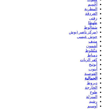
أخْمِيم
المطرية
الغردقة
زفتى
طهطا
سَمَالُوط
(مركز ناصر (بوش
حوش عيسى
منيف
أشمون
مَنْفَلوط
دمياط
كفر الزيات
أبوتيج
أبنوب
القوصية
الجمالية
ديروط
الخارجة
طوخ
المنزلة
رشيد
أوسيم