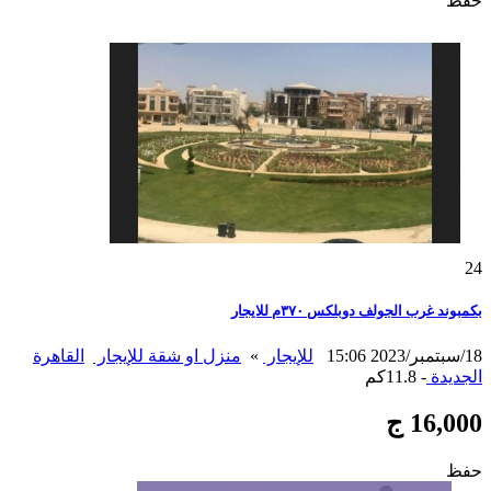
حفظ
24
بكمبوند غرب الجولف دوبلكس ٣٧٠م للايجار
18/سبتمبر/2023 15:06
للإيجار
»
منزل او شقة للإيجار
القاهرة
الجديدة
- 11.8كم
16,000 ج
حفظ