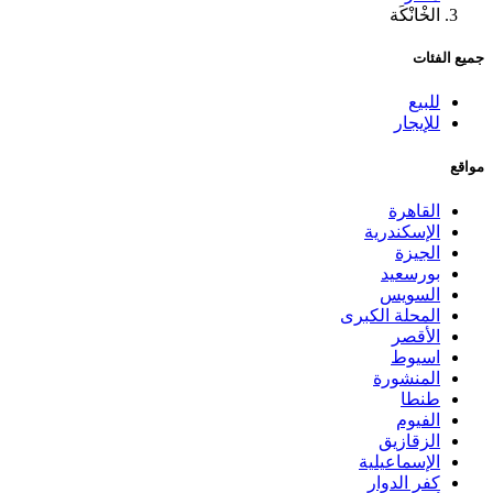
الخْانْكَة
جميع الفئات
للبيع
للإيجار
مواقع
القاهرة
الإسكندرية
الجيزة
بورسعيد
السويس
المحلة الكبرى
الأقصر
اسيوط
المنشورة
طنطا
الفيوم
الزقازيق
الإسماعيلية
كفر الدوار