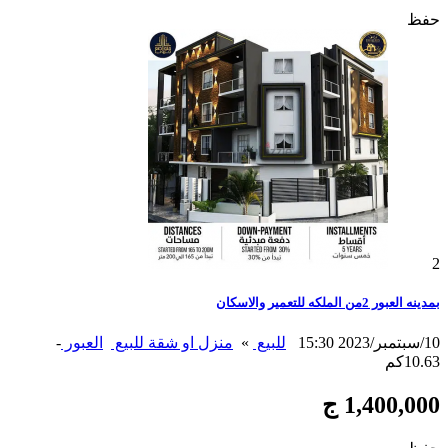
حفظ
2
بمدينه العبور 2من الملكه للتعمير والاسكان
10/سبتمبر/2023 15:30
للبيع
»
منزل او شقة للبيع
العبور
-
10.63كم
1,400,000 ج