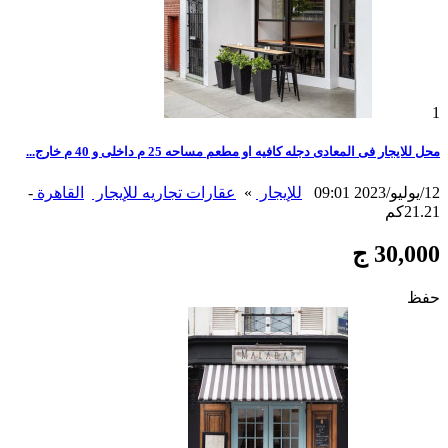
1
محل للايجار فى المعادى دجله كافيه او مطعم مساحه 25 م داخلى و 40 م خارج...
12/يوليو/2023 09:01
للإيجار
»
عقارات تجاريه للإيجار
القاهرة
-
21.21كم
30,000 ج
حفظ