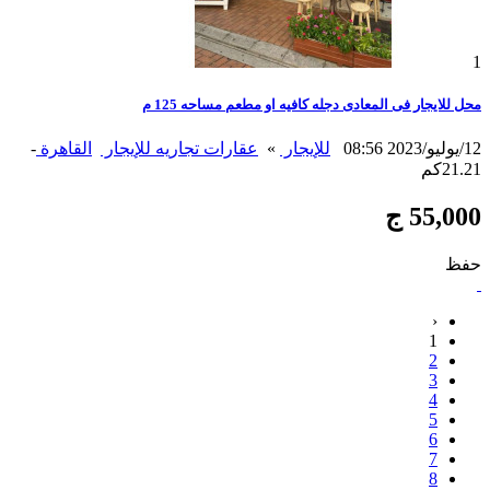
1
محل للايجار فى المعادى دجله كافيه او مطعم مساحه 125 م
12/يوليو/2023 08:56
للإيجار
»
عقارات تجاريه للإيجار
القاهرة
-
21.21كم
55,000 ج
حفظ
‹
1
2
3
4
5
6
7
8