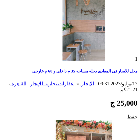
1
محل للايجار فى المعادى دجله مساحه 35 م داخلى و 60 م خارجى
17/يوليو/2023 09:31
للإيجار
»
عقارات تجاريه للإيجار
القاهرة
-
21.21كم
25,000 ج
حفظ