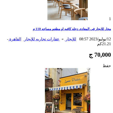
1
محل للايجار فى المعادى دجله كافيه او مطعم مساحه 110 م
12/يوليو/2023 08:57
للإيجار
»
عقارات تجاريه للإيجار
القاهرة
-
21.21كم
70,000 ج
حفظ