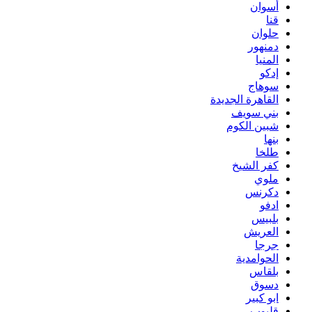
أسوان
قنا
حلوان
دمنهور
المنيا
إدكو
سوهاج
القاهرة الجديدة
بني سويف
شبين الكوم
بنها
طلخا
كفر الشيخ
ملوي
دكرنس
ادفو
بلبيس
العريش
جرجا
الحوامدية
بلقاس
دسوق
ابو كبير
قليوب