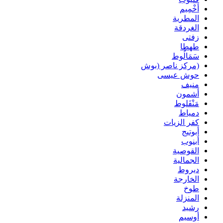
أخْمِيم
المطرية
الغردقة
زفتى
طهطا
سَمَالُوط
(مركز ناصر (بوش
حوش عيسى
منيف
أشمون
مَنْفَلوط
دمياط
كفر الزيات
أبوتيج
أبنوب
القوصية
الجمالية
ديروط
الخارجة
طوخ
المنزلة
رشيد
أوسيم