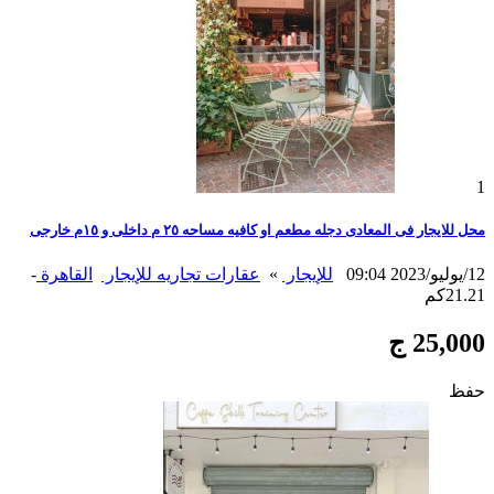
1
محل للايجار فى المعادى دجله مطعم او كافيه مساحه ٢٥ م داخلى و ١٥م خارجى
12/يوليو/2023 09:04
للإيجار
»
عقارات تجاريه للإيجار
القاهرة
-
21.21كم
25,000 ج
حفظ