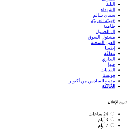
البلينا
الشهداء
سيدي سالم
جُهِينَة الغربيّة
طامية
آل الحمول
مشتول السوق
العين السخنة
إطسا
مَغَاغَة
البداري
هيها
القنايات
قويسنا
مدينة السادس من أكتوبر
الخْانْكَة
تاريخ الإعلان
24 ساعات
3 أيام
7 أيام