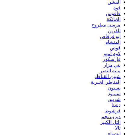
الفشن
فوة
فاقوس
الخانكة
مرسى مطروح
القرين
ابو قرقاص
المنشاه
قوص
كوم أمبو
فارسكور
بني مزار
منية النصر
شبين القناطر
القناطر الخيرية
بسيون
سمنود
شربين
دشنا
فرشوط
ديرب نجم
التل الكبير
تالا
ابشواى