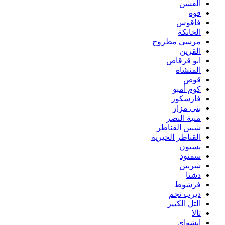
الفشن
فوة
فاقوس
الخانكة
مرسى مطروح
القرين
ابو قرقاص
المنشاه
قوص
كوم أمبو
فارسكور
بني مزار
منية النصر
شبين القناطر
القناطر الخيرية
بسيون
سمنود
شربين
دشنا
فرشوط
ديرب نجم
التل الكبير
تالا
ابشواى