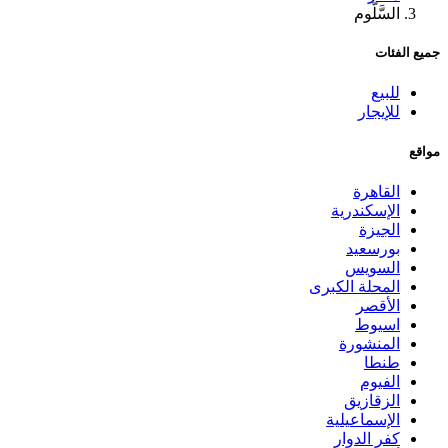
السَّلُّوم
جميع الفئات
للبيع
للإيجار
مواقع
القاهرة
الإسكندرية
الجيزة
بورسعيد
السويس
المحلة الكبرى
الأقصر
اسيوط
المنشورة
طنطا
الفيوم
الزقازيق
الإسماعيلية
كفر الدوار