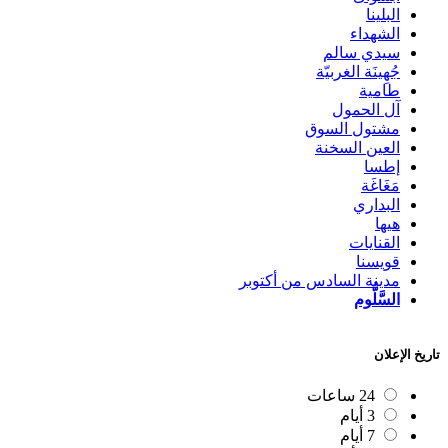
البلينا
الشهداء
سيدي سالم
جُهِينَة الغربيّة
طامية
آل الحمول
مشتول السوق
العين السخنة
إطسا
مَغَاغَة
البداري
هيها
القنايات
قويسنا
مدينة السادس من أكتوبر
السَّلُّوم
تاريخ الإعلان
24 ساعات
3 أيام
7 أيام