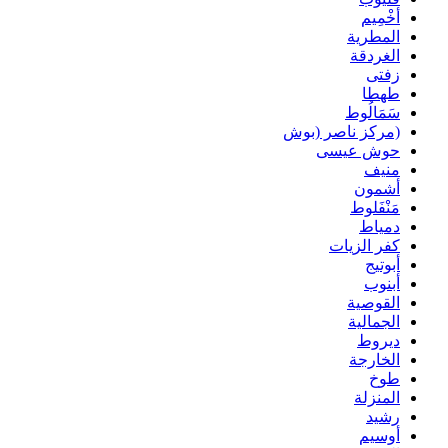
أخْمِيم
المطرية
الغردقة
زفتى
طهطا
سَمَالُوط
(مركز ناصر (بوش
حوش عيسى
منيف
أشمون
مَنْفَلوط
دمياط
كفر الزيات
أبوتيج
أبنوب
القوصية
الجمالية
ديروط
الخارجة
طوخ
المنزلة
رشيد
أوسيم