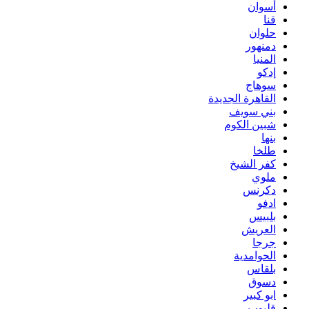
أسوان
قنا
حلوان
دمنهور
المنيا
إدكو
سوهاج
القاهرة الجديدة
بني سويف
شبين الكوم
بنها
طلخا
كفر الشيخ
ملوي
دكرنس
ادفو
بلبيس
العريش
جرجا
الحوامدية
بلقاس
دسوق
ابو كبير
قليوب