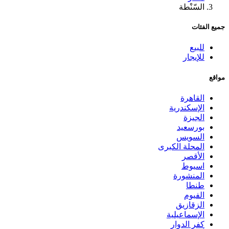
السّنْطة
جميع الفئات
للبيع
للإيجار
مواقع
القاهرة
الإسكندرية
الجيزة
بورسعيد
السويس
المحلة الكبرى
الأقصر
اسيوط
المنشورة
طنطا
الفيوم
الزقازيق
الإسماعيلية
كفر الدوار