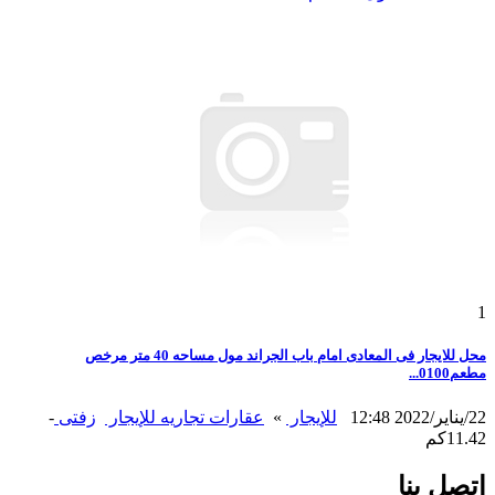
1
محل للايجار فى المعادى امام باب الجراند مول مساحه 40 متر مرخص
مطعم0100...
22/يناير/2022 12:48
للإيجار
»
عقارات تجاريه للإيجار
زفتى
-
11.42كم
اتصل بنا