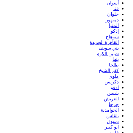
أسوان
قنا
حلوان
دمنهور
المنيا
إدكو
سوهاج
القاهرة الجديدة
بني سويف
شبين الكوم
بنها
طلخا
كفر الشيخ
ملوي
دكرنس
ادفو
بلبيس
العريش
جرجا
الحوامدية
بلقاس
دسوق
ابو كبير
قليوب