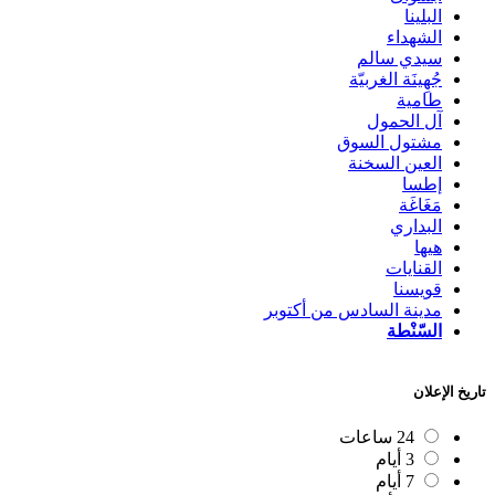
البلينا
الشهداء
سيدي سالم
جُهِينَة الغربيّة
طامية
آل الحمول
مشتول السوق
العين السخنة
إطسا
مَغَاغَة
البداري
هيها
القنايات
قويسنا
مدينة السادس من أكتوبر
السّنْطة
تاريخ الإعلان
24 ساعات
3 أيام
7 أيام