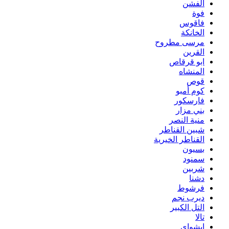
الفشن
فوة
فاقوس
الخانكة
مرسى مطروح
القرين
ابو قرقاص
المنشاه
قوص
كوم أمبو
فارسكور
بني مزار
منية النصر
شبين القناطر
القناطر الخيرية
بسيون
سمنود
شربين
دشنا
فرشوط
ديرب نجم
التل الكبير
تالا
ابشواى