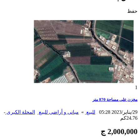
حفظ
1
مخزن على مساحة 870 متر
29/يناير/2023 05:28
للبيع
»
مبانى و أراضى للبيع
المحلة الكبرى
-
24.76كم
2,000,000 ج