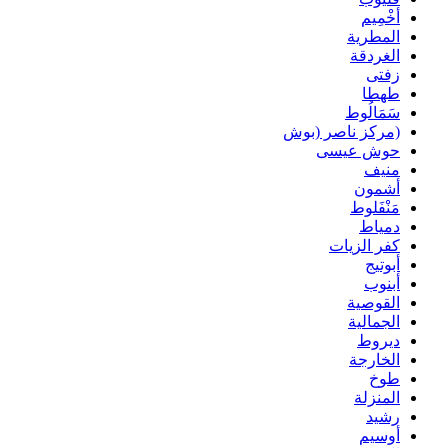
أخْمِيم
المطرية
الغردقة
زفتى
طهطا
سَمَالُوط
(مركز ناصر (بوش
حوش عيسى
منيف
أشمون
مَنْفَلوط
دمياط
كفر الزيات
أبوتيج
أبنوب
القوصية
الجمالية
ديروط
الخارجة
طوخ
المنزلة
رشيد
أوسيم