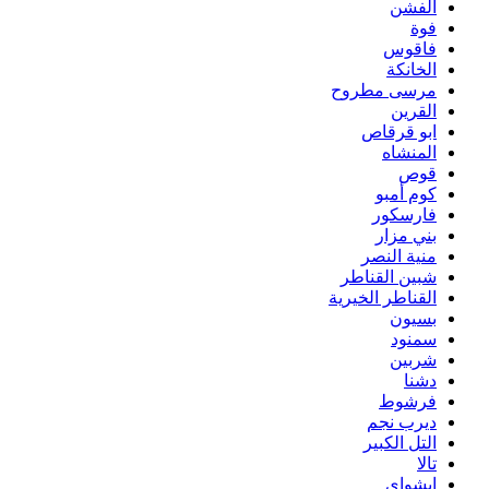
الفشن
فوة
فاقوس
الخانكة
مرسى مطروح
القرين
ابو قرقاص
المنشاه
قوص
كوم أمبو
فارسكور
بني مزار
منية النصر
شبين القناطر
القناطر الخيرية
بسيون
سمنود
شربين
دشنا
فرشوط
ديرب نجم
التل الكبير
تالا
ابشواى