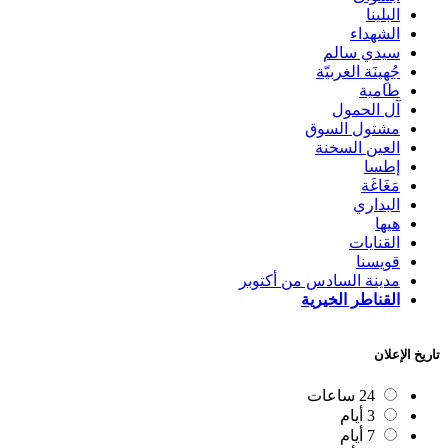
البلينا
الشهداء
سيدي سالم
جُهِينَة الغربيّة
طامية
آل الحمول
مشتول السوق
العين السخنة
إطسا
مَغَاغَة
البداري
هيها
القنايات
قويسنا
مدينة السادس من أكتوبر
القناطر الخيرية
تاريخ الإعلان
24 ساعات
3 أيام
7 أيام