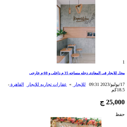
1
محل للايجار فى المعادى دجله مساحه 35 م داخلى و 60 م خارجى
17/يوليو/2023 09:31
للإيجار
»
عقارات تجاريه للإيجار
القاهرة
-
18.5كم
25,000 ج
حفظ