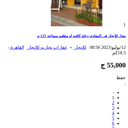
1
محل للايجار فى المعادى دجله كافيه او مطعم مساحه 125 م
12/يوليو/2023 08:56
للإيجار
»
عقارات تجاريه للإيجار
القاهرة
-
18.5كم
55,000 ج
حفظ
‹
1
2
3
4
5
6