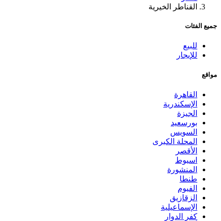
القناطر الخيرية
جميع الفئات
للبيع
للإيجار
مواقع
القاهرة
الإسكندرية
الجيزة
بورسعيد
السويس
المحلة الكبرى
الأقصر
اسيوط
المنشورة
طنطا
الفيوم
الزقازيق
الإسماعيلية
كفر الدوار