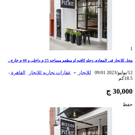
1
محل للايجار فى المعادى دجله كافيه او مطعم مساحه 25 م داخلى و 40 م خارج...
12/يوليو/2023 09:01
للإيجار
»
عقارات تجاريه للإيجار
القاهرة
-
18.5كم
30,000 ج
حفظ