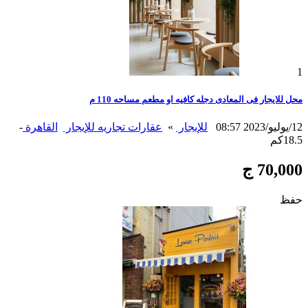
1
محل للايجار فى المعادى دجله كافيه او مطعم مساحه 110 م
12/يوليو/2023 08:57
للإيجار
»
عقارات تجاريه للإيجار
القاهرة
-
18.5كم
70,000 ج
حفظ