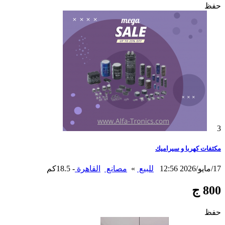
حفظ
3
مكثفات كهربا و سيراميك
17/مايو/2026 12:56
للبيع
»
مصانع
القاهرة
- 18.5كم
800 ج
حفظ