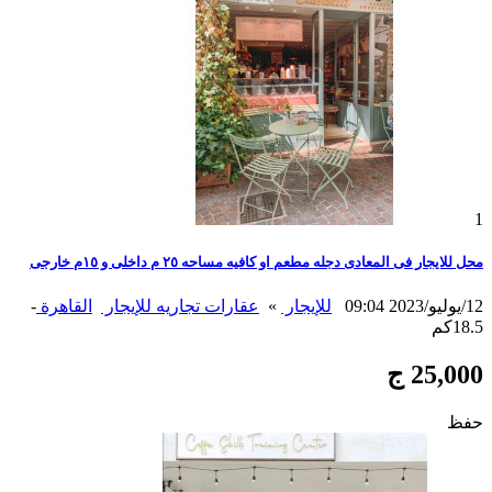
1
محل للايجار فى المعادى دجله مطعم او كافيه مساحه ٢٥ م داخلى و ١٥م خارجى
12/يوليو/2023 09:04
للإيجار
»
عقارات تجاريه للإيجار
القاهرة
-
18.5كم
25,000 ج
حفظ