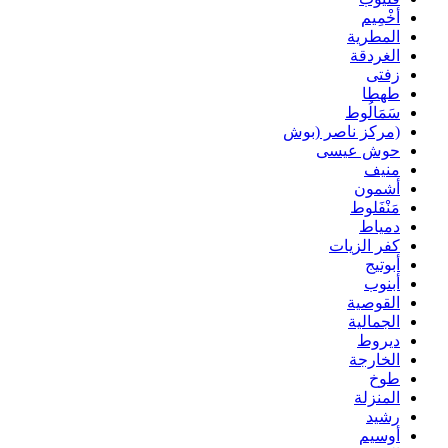
أخْمِيم
المطرية
الغردقة
زفتى
طهطا
سَمَالُوط
(مركز ناصر (بوش
حوش عيسى
منيف
أشمون
مَنْفَلوط
دمياط
كفر الزيات
أبوتيج
أبنوب
القوصية
الجمالية
ديروط
الخارجة
طوخ
المنزلة
رشيد
أوسيم