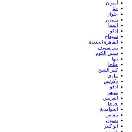
أسوان
قنا
حلوان
دمنهور
المنيا
إدكو
سوهاج
القاهرة الجديدة
بني سويف
شبين الكوم
بنها
طلخا
كفر الشيخ
ملوي
دكرنس
ادفو
بلبيس
العريش
جرجا
الحوامدية
بلقاس
دسوق
ابو كبير
قليوب