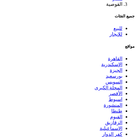
القوصية
جميع الفئات
للبيع
للإيجار
مواقع
القاهرة
الإسكندرية
الجيزة
بورسعيد
السويس
المحلة الكبرى
الأقصر
اسيوط
المنشورة
طنطا
الفيوم
الزقازيق
الإسماعيلية
كفر الدوار