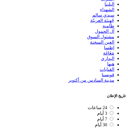
البلينا
الشهداء
سيدي سالم
جُهِينَة الغربيّة
طامية
آل الحمول
مشتول السوق
العين السخنة
إطسا
مَغَاغَة
البداري
هيها
القنايات
قويسنا
مدينة السادس من أكتوبر
تاريخ الإعلان
24 ساعات
3 أيام
7 أيام
30 أيام