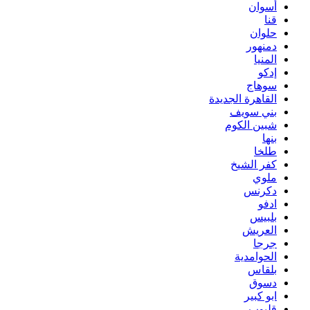
أسوان
قنا
حلوان
دمنهور
المنيا
إدكو
سوهاج
القاهرة الجديدة
بني سويف
شبين الكوم
بنها
طلخا
كفر الشيخ
ملوي
دكرنس
ادفو
بلبيس
العريش
جرجا
الحوامدية
بلقاس
دسوق
ابو كبير
قليوب