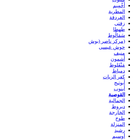
أخْمِيم
المطرية
الغردقة
زفتى
طهطا
سَمَالُوط
(مركز ناصر (بوش
حوش عيسى
منيف
أشمون
مَنْفَلوط
دمياط
كفر الزيات
أبوتيج
أبنوب
القوصية
الجمالية
ديروط
الخارجة
طوخ
المنزلة
رشيد
أوسيم