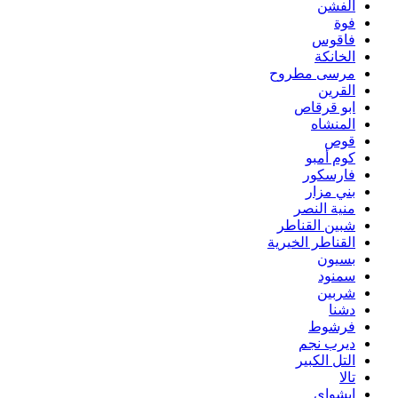
الفشن
فوة
فاقوس
الخانكة
مرسى مطروح
القرين
ابو قرقاص
المنشاه
قوص
كوم أمبو
فارسكور
بني مزار
منية النصر
شبين القناطر
القناطر الخيرية
بسيون
سمنود
شربين
دشنا
فرشوط
ديرب نجم
التل الكبير
تالا
ابشواى