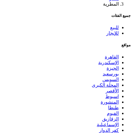
المطرية
جميع الفئات
للبيع
للإيجار
مواقع
القاهرة
الإسكندرية
الجيزة
بورسعيد
السويس
المحلة الكبرى
الأقصر
اسيوط
المنشورة
طنطا
الفيوم
الزقازيق
الإسماعيلية
كفر الدوار