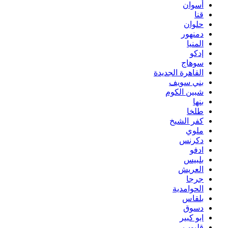
أسوان
قنا
حلوان
دمنهور
المنيا
إدكو
سوهاج
القاهرة الجديدة
بني سويف
شبين الكوم
بنها
طلخا
كفر الشيخ
ملوي
دكرنس
ادفو
بلبيس
العريش
جرجا
الحوامدية
بلقاس
دسوق
ابو كبير
قليوب