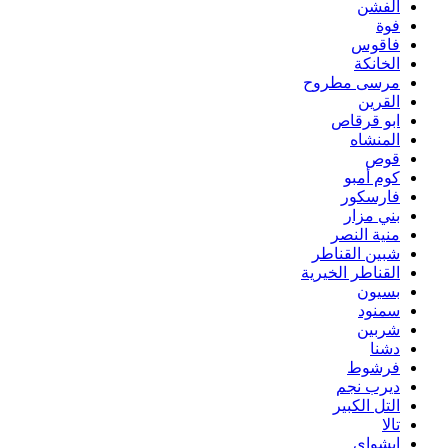
الفشن
فوة
فاقوس
الخانكة
مرسى مطروح
القرين
ابو قرقاص
المنشاه
قوص
كوم أمبو
فارسكور
بني مزار
منية النصر
شبين القناطر
القناطر الخيرية
بسيون
سمنود
شربين
دشنا
فرشوط
ديرب نجم
التل الكبير
تالا
ابشواى