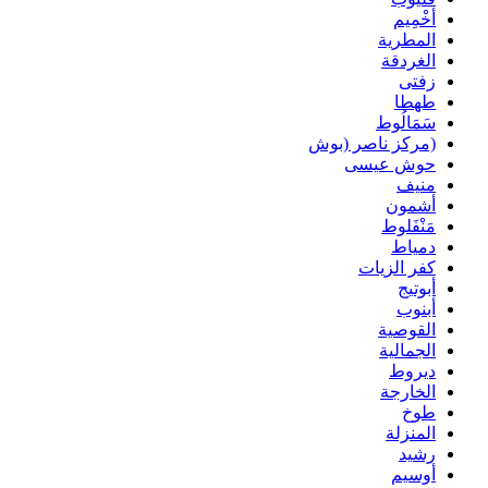
أخْمِيم
المطرية
الغردقة
زفتى
طهطا
سَمَالُوط
(مركز ناصر (بوش
حوش عيسى
منيف
أشمون
مَنْفَلوط
دمياط
كفر الزيات
أبوتيج
أبنوب
القوصية
الجمالية
ديروط
الخارجة
طوخ
المنزلة
رشيد
أوسيم