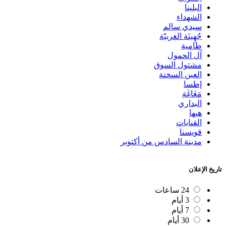
البلينا
الشهداء
سيدي سالم
جُهِينَة الغربيّة
طامية
آل الحمول
مشتول السوق
العين السخنة
إطسا
مَغَاغَة
البداري
هيها
القنايات
قويسنا
مدينة السادس من أكتوبر
تاريخ الإعلان
24 ساعات
3 أيام
7 أيام
30 أيام