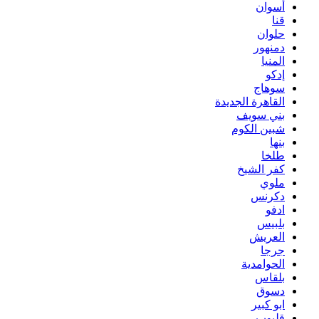
أسوان
قنا
حلوان
دمنهور
المنيا
إدكو
سوهاج
القاهرة الجديدة
بني سويف
شبين الكوم
بنها
طلخا
كفر الشيخ
ملوي
دكرنس
ادفو
بلبيس
العريش
جرجا
الحوامدية
بلقاس
دسوق
ابو كبير
قليوب