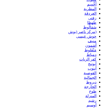
أخْمِيم
المطرية
الغردقة
زفتى
طهطا
سَمَالُوط
(مركز ناصر (بوش
حوش عيسى
منيف
أشمون
مَنْفَلوط
دمياط
كفر الزيات
أبوتيج
أبنوب
القوصية
الجمالية
ديروط
الخارجة
طوخ
المنزلة
رشيد
أوسيم