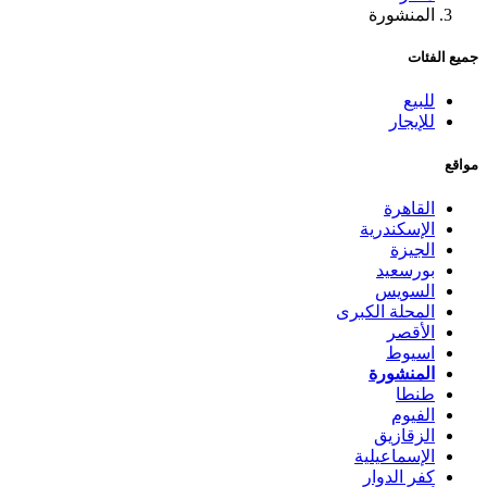
المنشورة
جميع الفئات
للبيع
للإيجار
مواقع
القاهرة
الإسكندرية
الجيزة
بورسعيد
السويس
المحلة الكبرى
الأقصر
اسيوط
المنشورة
طنطا
الفيوم
الزقازيق
الإسماعيلية
كفر الدوار