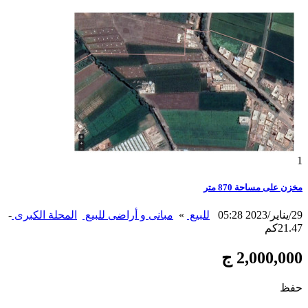
1
مخزن على مساحة 870 متر
29/يناير/2023 05:28
للبيع
»
مبانى و أراضى للبيع
المحلة الكبرى
-
21.47كم
2,000,000 ج
حفظ