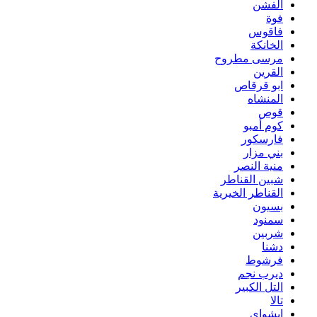
الفشن
فوة
فاقوس
الخانكة
مرسى مطروح
القرين
ابو قرقاص
المنشاه
قوص
كوم أمبو
فارسكور
بني مزار
منية النصر
شبين القناطر
القناطر الخيرية
بسيون
سمنود
شربين
دشنا
فرشوط
ديرب نجم
التل الكبير
تالا
ابشواى