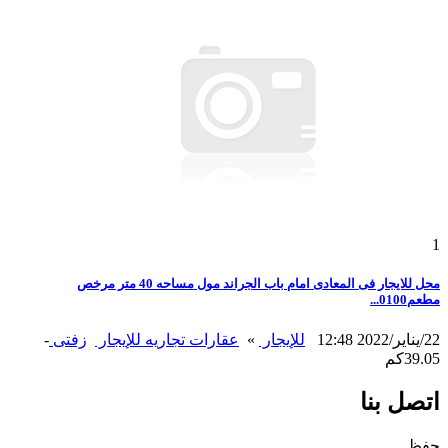
1
محل للايجار فى المعادى امام باب الجراند مول مساحه 40 متر مرخص
مطعم0100...
22/يناير/2022 12:48
للإيجار
»
عقارات تجاريه للإيجار
زفتى
-
39.05كم
اتصل بنا
حفظ