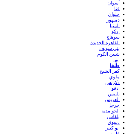
أسوان
قنا
حلوان
دمنهور
المنيا
إدكو
سوهاج
القاهرة الجديدة
بني سويف
شبين الكوم
بنها
طلخا
كفر الشيخ
ملوي
دكرنس
ادفو
بلبيس
العريش
جرجا
الحوامدية
بلقاس
دسوق
ابو كبير
قليوب