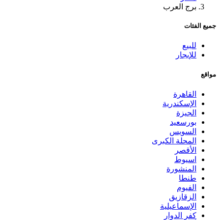
برج العرب
جميع الفئات
للبيع
للإيجار
مواقع
القاهرة
الإسكندرية
الجيزة
بورسعيد
السويس
المحلة الكبرى
الأقصر
اسيوط
المنشورة
طنطا
الفيوم
الزقازيق
الإسماعيلية
كفر الدوار