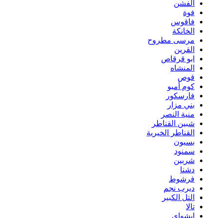
الفشن
فوة
فاقوس
الخانكة
مرسى مطروح
القرين
ابو قرقاص
المنشاه
قوص
كوم أمبو
فارسكور
بني مزار
منية النصر
شبين القناطر
القناطر الخيرية
بسيون
سمنود
شربين
دشنا
فرشوط
ديرب نجم
التل الكبير
تالا
ابشواى