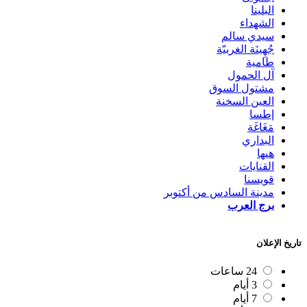
البلينا
الشهداء
سيدي سالم
جُهِينَة الغربيّة
طامية
آل الحمول
مشتول السوق
العين السخنة
إطسا
مَغَاغَة
البداري
هيها
القنايات
قويسنا
مدينة السادس من أكتوبر
برج العرب
تاريخ الإعلان
24 ساعات
3 أيام
7 أيام