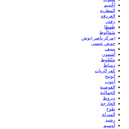
أخْمِيم
المطرية
الغردقة
زفتى
طهطا
سَمَالُوط
(مركز ناصر (بوش
حوش عيسى
منيف
أشمون
مَنْفَلوط
دمياط
كفر الزيات
أبوتيج
أبنوب
القوصية
الجمالية
ديروط
الخارجة
طوخ
المنزلة
رشيد
أوسيم