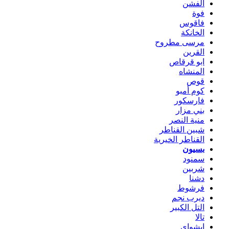
الفشن
فوة
فاقوس
الخانكة
مرسى مطروح
القرين
ابو قرقاص
المنشاه
قوص
كوم أمبو
فارسكور
بني مزار
منية النصر
شبين القناطر
القناطر الخيرية
بسيون
سمنود
شربين
دشنا
فرشوط
ديرب نجم
التل الكبير
تالا
ابشواى