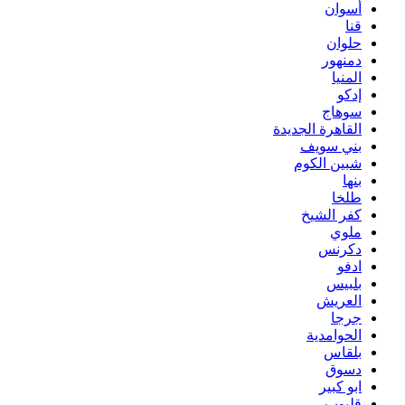
أسوان
قنا
حلوان
دمنهور
المنيا
إدكو
سوهاج
القاهرة الجديدة
بني سويف
شبين الكوم
بنها
طلخا
كفر الشيخ
ملوي
دكرنس
ادفو
بلبيس
العريش
جرجا
الحوامدية
بلقاس
دسوق
ابو كبير
قليوب