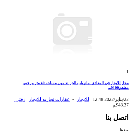
1
محل للايجار فى المعادى امام باب الجراند مول مساحه 40 متر مرخص
مطعم0100...
22/يناير/2022 12:48
للإيجار
»
عقارات تجاريه للإيجار
زفتى
-
48.37كم
اتصل بنا
حفظ