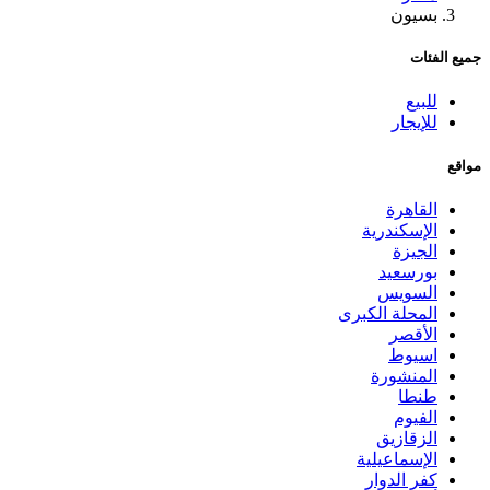
بسيون
جميع الفئات
للبيع
للإيجار
مواقع
القاهرة
الإسكندرية
الجيزة
بورسعيد
السويس
المحلة الكبرى
الأقصر
اسيوط
المنشورة
طنطا
الفيوم
الزقازيق
الإسماعيلية
كفر الدوار