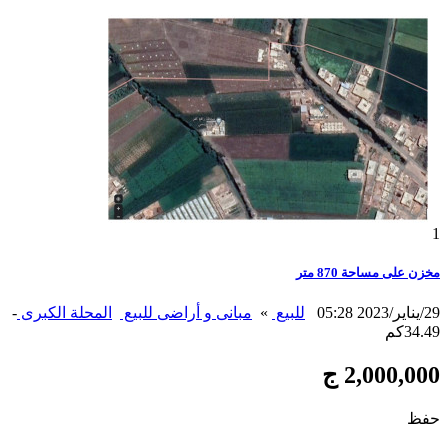
1
مخزن على مساحة 870 متر
29/يناير/2023 05:28
للبيع
»
مبانى و أراضى للبيع
المحلة الكبرى
-
34.49كم
2,000,000 ج
حفظ