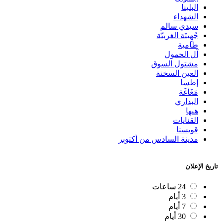
البلينا
الشهداء
سيدي سالم
جُهِينَة الغربيّة
طامية
آل الحمول
مشتول السوق
العين السخنة
إطسا
مَغَاغَة
البداري
هيها
القنايات
قويسنا
مدينة السادس من أكتوبر
تاريخ الإعلان
24 ساعات
3 أيام
7 أيام
30 أيام