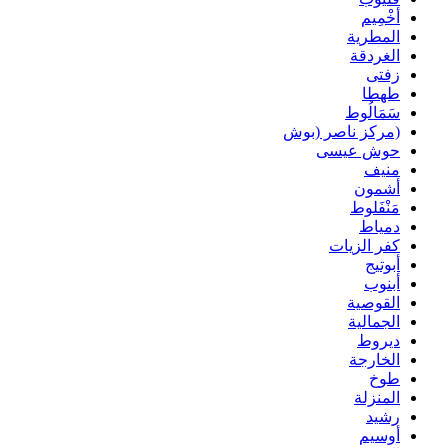
أخْمِيم
المطرية
الغردقة
زفتى
طهطا
سَمَالُوط
(مركز ناصر (بوش
حوش عيسى
منيف
أشمون
مَنْفَلوط
دمياط
كفر الزيات
أبوتيج
أبنوب
القوصية
الجمالية
ديروط
الخارجة
طوخ
المنزلة
رشيد
أوسيم