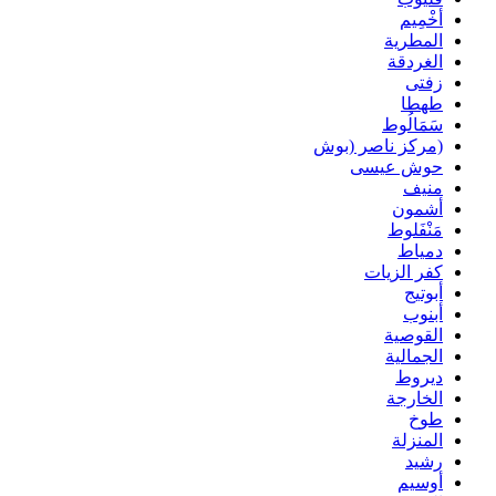
أخْمِيم
المطرية
الغردقة
زفتى
طهطا
سَمَالُوط
(مركز ناصر (بوش
حوش عيسى
منيف
أشمون
مَنْفَلوط
دمياط
كفر الزيات
أبوتيج
أبنوب
القوصية
الجمالية
ديروط
الخارجة
طوخ
المنزلة
رشيد
أوسيم