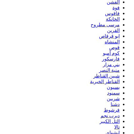
الفشن
فوة
فاقوس
الخانكة
مرسى مطروح
القرين
ابو قرقاص
المنشاه
قوص
كوم أمبو
فارسكور
بني مزار
منية النصر
شبين القناطر
القناطر الخيرية
بسيون
سمنود
شربين
دشنا
فرشوط
ديرب نجم
التل الكبير
تالا
ابشواى