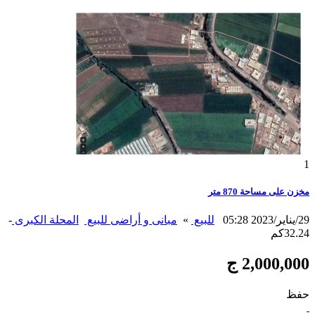
1
مخزن على مساحة 870 متر
29/يناير/2023 05:28
للبيع
»
مبانى و أراضى للبيع
المحلة الكبرى
-
32.24كم
2,000,000 ج
حفظ