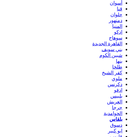
أسوان
قنا
حلوان
دمنهور
المنيا
إدكو
سوهاج
القاهرة الجديدة
بني سويف
شبين الكوم
بنها
طلخا
كفر الشيخ
ملوي
دكرنس
ادفو
بلبيس
العريش
جرجا
الحوامدية
بلقاس
دسوق
ابو كبير
قليوب