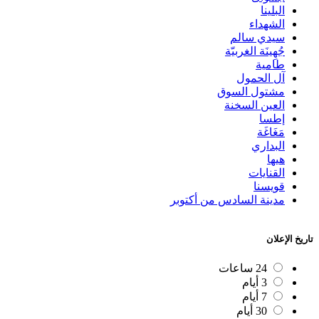
البلينا
الشهداء
سيدي سالم
جُهِينَة الغربيّة
طامية
آل الحمول
مشتول السوق
العين السخنة
إطسا
مَغَاغَة
البداري
هيها
القنايات
قويسنا
مدينة السادس من أكتوبر
تاريخ الإعلان
24 ساعات
3 أيام
7 أيام
30 أيام