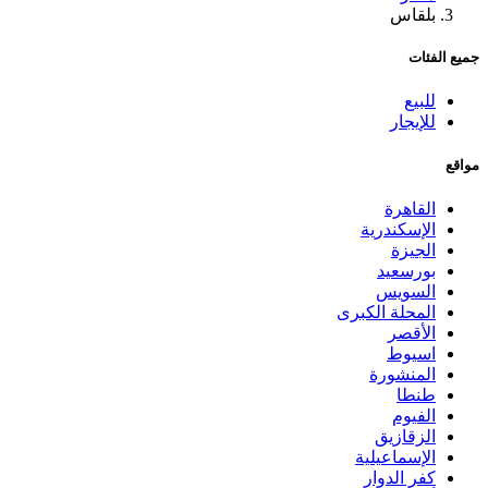
بلقاس
جميع الفئات
للبيع
للإيجار
مواقع
القاهرة
الإسكندرية
الجيزة
بورسعيد
السويس
المحلة الكبرى
الأقصر
اسيوط
المنشورة
طنطا
الفيوم
الزقازيق
الإسماعيلية
كفر الدوار