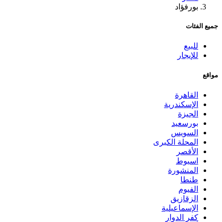
بورفؤاد
جميع الفئات
للبيع
للإيجار
مواقع
القاهرة
الإسكندرية
الجيزة
بورسعيد
السويس
المحلة الكبرى
الأقصر
اسيوط
المنشورة
طنطا
الفيوم
الزقازيق
الإسماعيلية
كفر الدوار