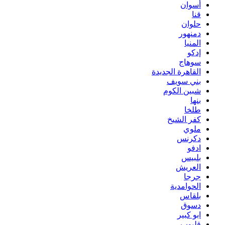
أسوان
قنا
حلوان
دمنهور
المنيا
إدكو
سوهاج
القاهرة الجديدة
بني سويف
شبين الكوم
بنها
طلخا
كفر الشيخ
ملوي
دكرنس
ادفو
بلبيس
العريش
جرجا
الحوامدية
بلقاس
دسوق
ابو كبير
قليوب