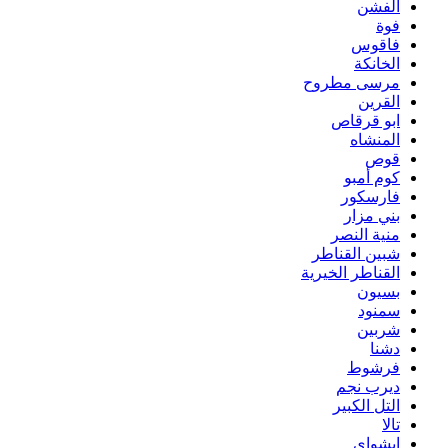
الفشن
فوة
فاقوس
الخانكة
مرسى مطروح
القرين
ابو قرقاص
المنشاه
قوص
كوم أمبو
فارسكور
بني مزار
منية النصر
شبين القناطر
القناطر الخيرية
بسيون
سمنود
شربين
دشنا
فرشوط
ديرب نجم
التل الكبير
تالا
ابشواى