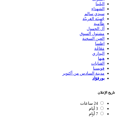
البلينا
الشهداء
سيدي سالم
جُهِينَة الغربيّة
طامية
آل الحمول
مشتول السوق
العين السخنة
إطسا
مَغَاغَة
البداري
هيها
القنايات
قويسنا
مدينة السادس من أكتوبر
بورفؤاد
تاريخ الإعلان
24 ساعات
3 أيام
7 أيام