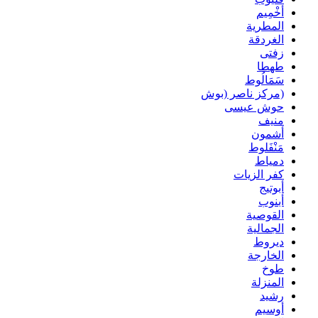
أخْمِيم
المطرية
الغردقة
زفتى
طهطا
سَمَالُوط
(مركز ناصر (بوش
حوش عيسى
منيف
أشمون
مَنْفَلوط
دمياط
كفر الزيات
أبوتيج
أبنوب
القوصية
الجمالية
ديروط
الخارجة
طوخ
المنزلة
رشيد
أوسيم