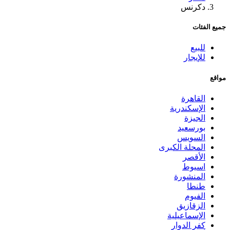
دكرنس
جميع الفئات
للبيع
للإيجار
مواقع
القاهرة
الإسكندرية
الجيزة
بورسعيد
السويس
المحلة الكبرى
الأقصر
اسيوط
المنشورة
طنطا
الفيوم
الزقازيق
الإسماعيلية
كفر الدوار