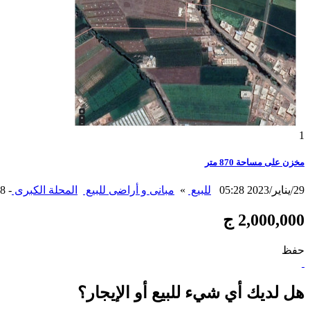
1
مخزن على مساحة 870 متر
29/يناير/2023 05:28
للبيع
»
مبانى و أراضى للبيع
المحلة الكبرى
- 42.18كم
2,000,000 ج
حفظ
هل لديك أي شيء للبيع أو الإيجار؟