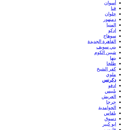
أسوان
قنا
حلوان
دمنهور
المنيا
إدكو
سوهاج
القاهرة الجديدة
بني سويف
شبين الكوم
بنها
طلخا
كفر الشيخ
ملوي
دكرنس
ادفو
بلبيس
العريش
جرجا
الحوامدية
بلقاس
دسوق
ابو كبير
قليوب