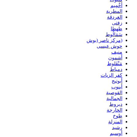
أخْمِيم
المطرية
الغردقة
زفتى
طهطا
سَمَالُوط
(مركز ناصر (بوش
حوش عيسى
منيف
أشمون
مَنْفَلوط
دمياط
كفر الزيات
أبوتيج
أبنوب
القوصية
الجمالية
ديروط
الخارجة
طوخ
المنزلة
رشيد
أوسيم