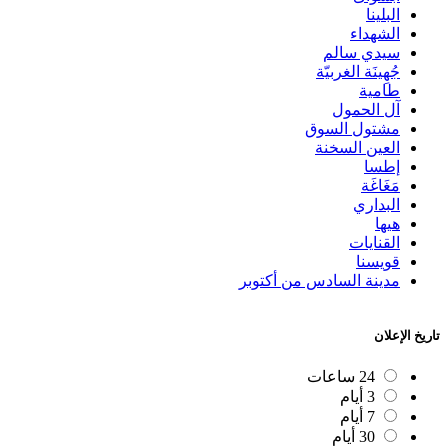
البلينا
الشهداء
سيدي سالم
جُهِينَة الغربيّة
طامية
آل الحمول
مشتول السوق
العين السخنة
إطسا
مَغَاغَة
البداري
هيها
القنايات
قويسنا
مدينة السادس من أكتوبر
تاريخ الإعلان
24 ساعات
3 أيام
7 أيام
30 أيام