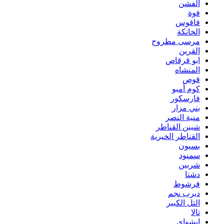
الفشن
فوة
فاقوس
الخانكة
مرسى مطروح
القرين
ابو قرقاص
المنشاه
قوص
كوم أمبو
فارسكور
بني مزار
منية النصر
شبين القناطر
القناطر الخيرية
بسيون
سمنود
شربين
دشنا
فرشوط
ديرب نجم
التل الكبير
تالا
ابشواى