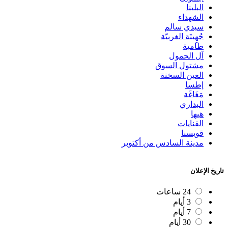
البلينا
الشهداء
سيدي سالم
جُهِينَة الغربيّة
طامية
آل الحمول
مشتول السوق
العين السخنة
إطسا
مَغَاغَة
البداري
هيها
القنايات
قويسنا
مدينة السادس من أكتوبر
تاريخ الإعلان
24 ساعات
3 أيام
7 أيام
30 أيام