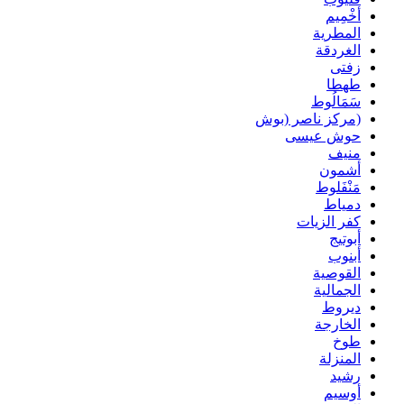
أخْمِيم
المطرية
الغردقة
زفتى
طهطا
سَمَالُوط
(مركز ناصر (بوش
حوش عيسى
منيف
أشمون
مَنْفَلوط
دمياط
كفر الزيات
أبوتيج
أبنوب
القوصية
الجمالية
ديروط
الخارجة
طوخ
المنزلة
رشيد
أوسيم