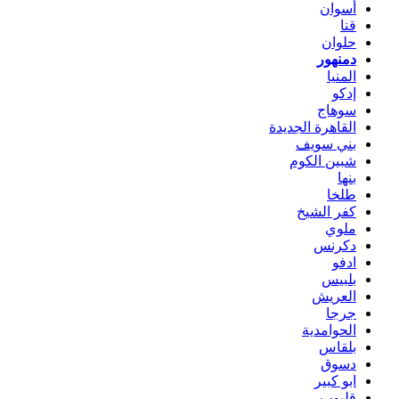
أسوان
قنا
حلوان
دمنهور
المنيا
إدكو
سوهاج
القاهرة الجديدة
بني سويف
شبين الكوم
بنها
طلخا
كفر الشيخ
ملوي
دكرنس
ادفو
بلبيس
العريش
جرجا
الحوامدية
بلقاس
دسوق
ابو كبير
قليوب