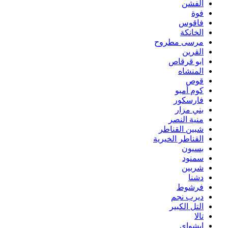
الفشن
فوة
فاقوس
الخانكة
مرسى مطروح
القرين
ابو قرقاص
المنشاه
قوص
كوم أمبو
فارسكور
بني مزار
منية النصر
شبين القناطر
القناطر الخيرية
بسيون
سمنود
شربين
دشنا
فرشوط
ديرب نجم
التل الكبير
تالا
ابشواى