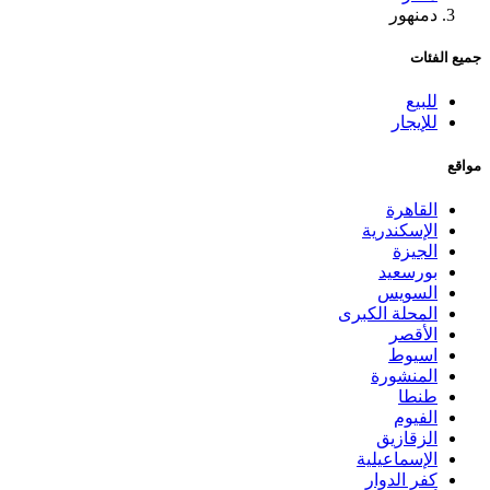
دمنهور
جميع الفئات
للبيع
للإيجار
مواقع
القاهرة
الإسكندرية
الجيزة
بورسعيد
السويس
المحلة الكبرى
الأقصر
اسيوط
المنشورة
طنطا
الفيوم
الزقازيق
الإسماعيلية
كفر الدوار