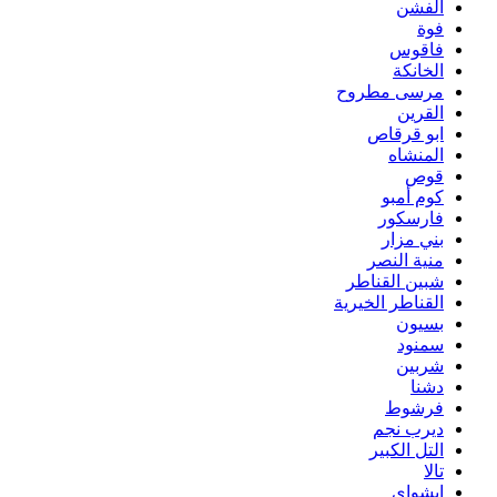
الفشن
فوة
فاقوس
الخانكة
مرسى مطروح
القرين
ابو قرقاص
المنشاه
قوص
كوم أمبو
فارسكور
بني مزار
منية النصر
شبين القناطر
القناطر الخيرية
بسيون
سمنود
شربين
دشنا
فرشوط
ديرب نجم
التل الكبير
تالا
ابشواى