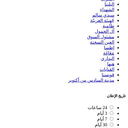
البلينا
الشهداء
سيدي سالم
جُهِينَة الغربيّة
طامية
آل الحمول
مشتول السوق
العين السخنة
إطسا
مَغَاغَة
البداري
هيها
القنايات
قويسنا
مدينة السادس من أكتوبر
تاريخ الإعلان
24 ساعات
3 أيام
7 أيام
30 أيام