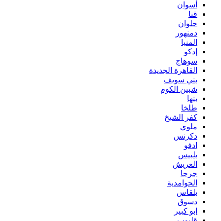
أسوان
قنا
حلوان
دمنهور
المنيا
إدكو
سوهاج
القاهرة الجديدة
بني سويف
شبين الكوم
بنها
طلخا
كفر الشيخ
ملوي
دكرنس
ادفو
بلبيس
العريش
جرجا
الحوامدية
بلقاس
دسوق
ابو كبير
قليوب