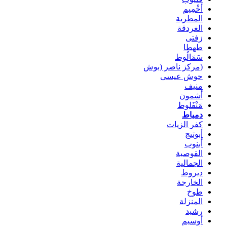
أخْمِيم
المطرية
الغردقة
زفتى
طهطا
سَمَالُوط
(مركز ناصر (بوش
حوش عيسى
منيف
أشمون
مَنْفَلوط
دمياط
كفر الزيات
أبوتيج
أبنوب
القوصية
الجمالية
ديروط
الخارجة
طوخ
المنزلة
رشيد
أوسيم