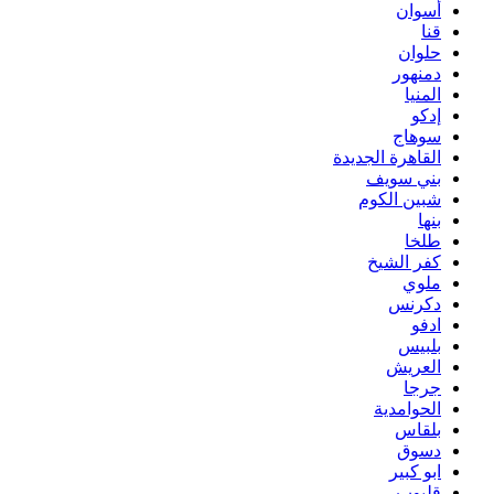
أسوان
قنا
حلوان
دمنهور
المنيا
إدكو
سوهاج
القاهرة الجديدة
بني سويف
شبين الكوم
بنها
طلخا
كفر الشيخ
ملوي
دكرنس
ادفو
بلبيس
العريش
جرجا
الحوامدية
بلقاس
دسوق
ابو كبير
قليوب