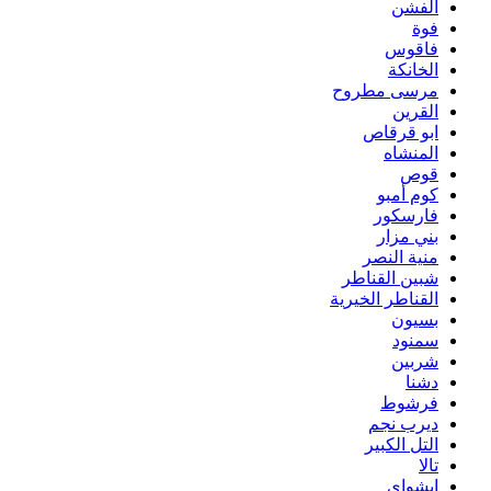
الفشن
فوة
فاقوس
الخانكة
مرسى مطروح
القرين
ابو قرقاص
المنشاه
قوص
كوم أمبو
فارسكور
بني مزار
منية النصر
شبين القناطر
القناطر الخيرية
بسيون
سمنود
شربين
دشنا
فرشوط
ديرب نجم
التل الكبير
تالا
ابشواى