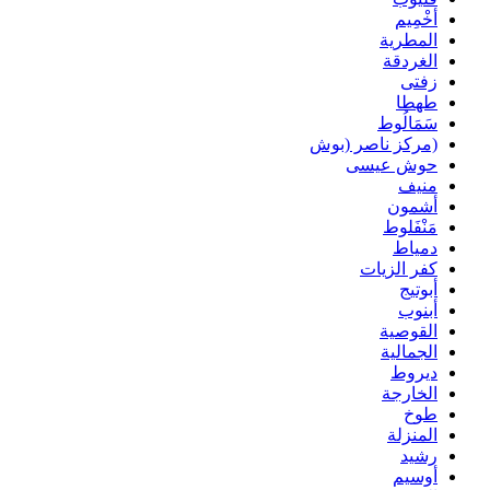
أخْمِيم
المطرية
الغردقة
زفتى
طهطا
سَمَالُوط
(مركز ناصر (بوش
حوش عيسى
منيف
أشمون
مَنْفَلوط
دمياط
كفر الزيات
أبوتيج
أبنوب
القوصية
الجمالية
ديروط
الخارجة
طوخ
المنزلة
رشيد
أوسيم