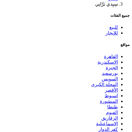
سِيِدي بَرَّانِي
جميع الفئات
للبيع
للإيجار
مواقع
القاهرة
الإسكندرية
الجيزة
بورسعيد
السويس
المحلة الكبرى
الأقصر
اسيوط
المنشورة
طنطا
الفيوم
الزقازيق
الإسماعيلية
كفر الدوار