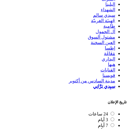
البلينا
الشهداء
سيدي سالم
جُهِينَة الغربيّة
طامية
آل الحمول
مشتول السوق
العين السخنة
إطسا
مَغَاغَة
البداري
هيها
القنايات
قويسنا
مدينة السادس من أكتوبر
سِيِدي بَرَّانِي
تاريخ الإعلان
24 ساعات
3 أيام
7 أيام