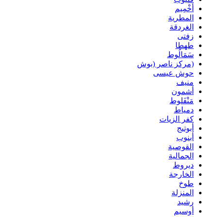
أخْمِيم
المطرية
الغردقة
زفتى
طهطا
سَمَالُوط
(مركز ناصر (بوش
حوش عيسى
منيف
أشمون
مَنْفَلوط
دمياط
كفر الزيات
أبوتيج
أبنوب
القوصية
الجمالية
ديروط
الخارجة
طوخ
المنزلة
رشيد
أوسيم