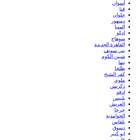
أسوان
قنا
حلوان
دمنهور
المنيا
إدكو
سوهاج
القاهرة الجديدة
بني سويف
شبين الكوم
بنها
طلخا
كفر الشيخ
ملوي
دكرنس
ادفو
بلبيس
العريش
جرجا
الحوامدية
بلقاس
دسوق
ابو كبير
قليوب