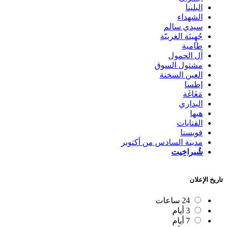
البلينا
الشهداء
سيدي سالم
جُهِينَة الغربيّة
طامية
آل الحمول
مشتول السوق
العين السخنة
إطسا
مَغَاغَة
البداري
هيها
القنايات
قويسنا
مدينة السادس من أكتوبر
شُبراخِيت
تاريخ الإعلان
24 ساعات
3 أيام
7 أيام