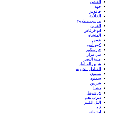
الفشن
فوة
فاقوس
الخانكة
مرسى مطروح
القرين
ابو قرقاص
المنشاه
قوص
كوم أمبو
فارسكور
بني مزار
منية النصر
شبين القناطر
القناطر الخيرية
بسيون
سمنود
شربين
دشنا
فرشوط
ديرب نجم
التل الكبير
تالا
ابشواى