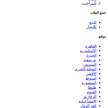
شُبراخِيت
جميع الفئات
للبيع
للإيجار
مواقع
القاهرة
الإسكندرية
الجيزة
بورسعيد
السويس
المحلة الكبرى
الأقصر
اسيوط
المنشورة
طنطا
الفيوم
الزقازيق
الإسماعيلية
كفر الدوار