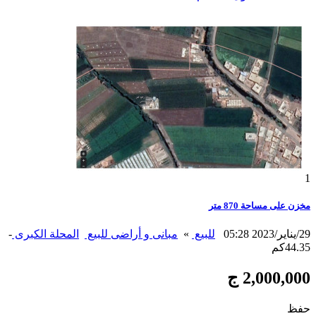
1
مخزن على مساحة 870 متر
29/يناير/2023 05:28
للبيع
»
مبانى و أراضى للبيع
المحلة الكبرى
-
44.35كم
2,000,000 ج
حفظ