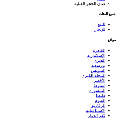
صان الحجر القبلية
جميع الفئات
للبيع
للإيجار
مواقع
القاهرة
الإسكندرية
الجيزة
بورسعيد
السويس
المحلة الكبرى
الأقصر
اسيوط
المنشورة
طنطا
الفيوم
الزقازيق
الإسماعيلية
كفر الدوار