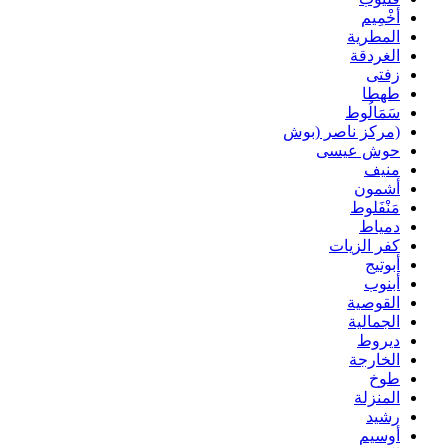
أخْمِيم
المطرية
الغردقة
زفتى
طهطا
سَمَالُوط
(مركز ناصر (بوش
حوش عيسى
منيف
أشمون
مَنْفَلوط
دمياط
كفر الزيات
أبوتيج
أبنوب
القوصية
الجمالية
ديروط
الخارجة
طوخ
المنزلة
رشيد
أوسيم