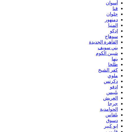
أسوان
قنا
حلوان
دمنهور
المنيا
إدكو
سوهاج
القاهرة الجديدة
بني سويف
شبين الكوم
بنها
طلخا
كفر الشيخ
ملوي
دكرنس
ادفو
بلبيس
العريش
جرجا
الحوامدية
بلقاس
دسوق
ابو كبير
قليوب