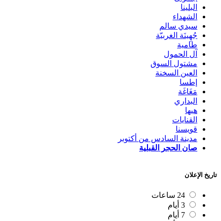
البلينا
الشهداء
سيدي سالم
جُهِينَة الغربيّة
طامية
آل الحمول
مشتول السوق
العين السخنة
إطسا
مَغَاغَة
البداري
هيها
القنايات
قويسنا
مدينة السادس من أكتوبر
صان الحجر القبلية
تاريخ الإعلان
24 ساعات
3 أيام
7 أيام