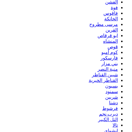
الفشن
فوة
فاقوس
الخانكة
مرسى مطروح
القرين
ابو قرقاص
المنشاه
قوص
كوم أمبو
فارسكور
بني مزار
منية النصر
شبين القناطر
القناطر الخيرية
بسيون
سمنود
شربين
دشنا
فرشوط
ديرب نجم
التل الكبير
تالا
ابشواى