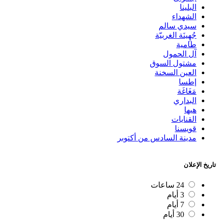
البلينا
الشهداء
سيدي سالم
جُهِينَة الغربيّة
طامية
آل الحمول
مشتول السوق
العين السخنة
إطسا
مَغَاغَة
البداري
هيها
القنايات
قويسنا
مدينة السادس من أكتوبر
تاريخ الإعلان
24 ساعات
3 أيام
7 أيام
30 أيام