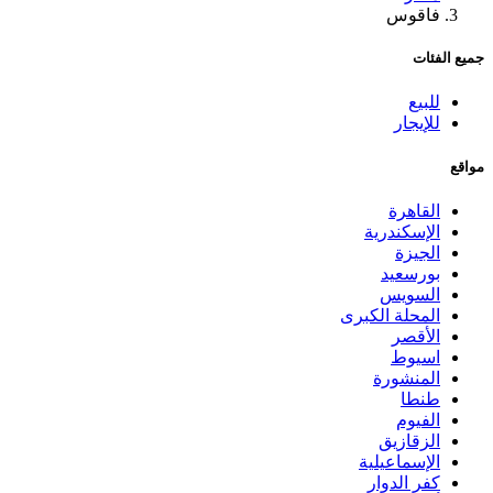
فاقوس
جميع الفئات
للبيع
للإيجار
مواقع
القاهرة
الإسكندرية
الجيزة
بورسعيد
السويس
المحلة الكبرى
الأقصر
اسيوط
المنشورة
طنطا
الفيوم
الزقازيق
الإسماعيلية
كفر الدوار