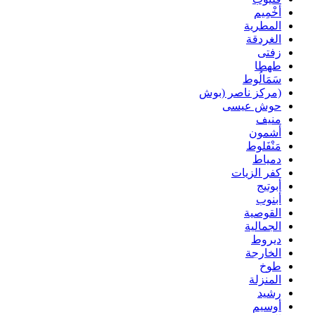
أخْمِيم
المطرية
الغردقة
زفتى
طهطا
سَمَالُوط
(مركز ناصر (بوش
حوش عيسى
منيف
أشمون
مَنْفَلوط
دمياط
كفر الزيات
أبوتيج
أبنوب
القوصية
الجمالية
ديروط
الخارجة
طوخ
المنزلة
رشيد
أوسيم