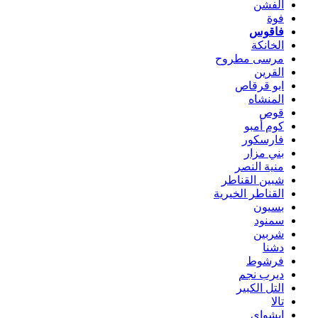
الفشن
فوة
فاقوس
الخانكة
مرسى مطروح
القرين
ابو قرقاص
المنشاه
قوص
كوم أمبو
فارسكور
بني مزار
منية النصر
شبين القناطر
القناطر الخيرية
بسيون
سمنود
شربين
دشنا
فرشوط
ديرب نجم
التل الكبير
تالا
ابشواى