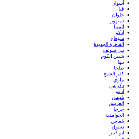
أسوان
قنا
حلوان
دمنهور
المنيا
إدكو
سوهاج
القاهرة الجديدة
بني سويف
شبين الكوم
بنها
طلخا
كفر الشيخ
ملوي
دكرنس
ادفو
بلبيس
العريش
جرجا
الحوامدية
بلقاس
دسوق
ابو كبير
قليوب