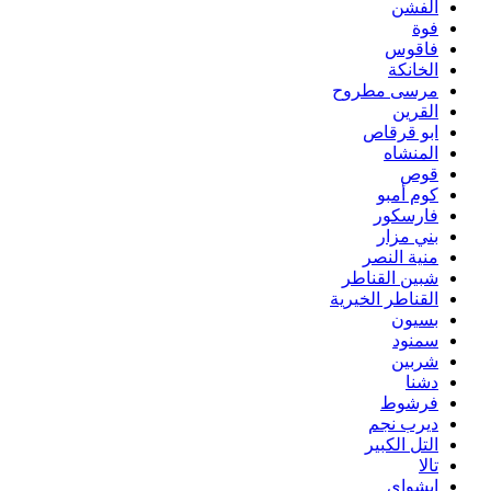
الفشن
فوة
فاقوس
الخانكة
مرسى مطروح
القرين
ابو قرقاص
المنشاه
قوص
كوم أمبو
فارسكور
بني مزار
منية النصر
شبين القناطر
القناطر الخيرية
بسيون
سمنود
شربين
دشنا
فرشوط
ديرب نجم
التل الكبير
تالا
ابشواى