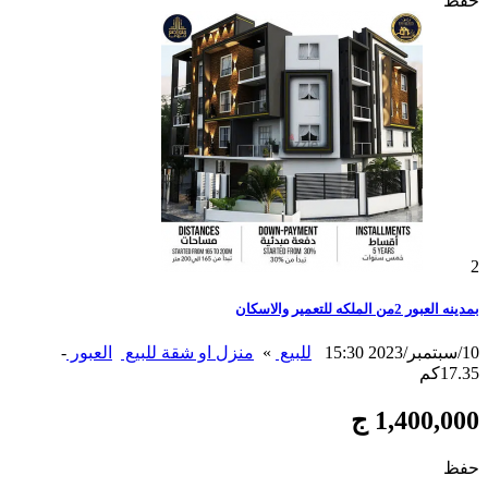
حفظ
2
بمدينه العبور 2من الملكه للتعمير والاسكان
10/سبتمبر/2023 15:30
للبيع
»
منزل او شقة للبيع
العبور
-
17.35كم
1,400,000 ج
حفظ