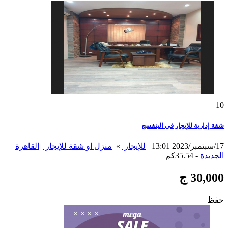
10
شقة إدارية للإيجار في البنفسج
17/سبتمبر/2023 13:01
للإيجار
»
منزل او شقة للإيجار
القاهرة
الجديدة
- 35.54كم
30,000 ج
حفظ