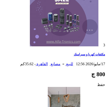
3
مكثفات كهربا و سيراميك
17/مايو/2026 12:56
للبيع
»
مصانع
القاهرة
- 35.62كم
800 ج
حفظ