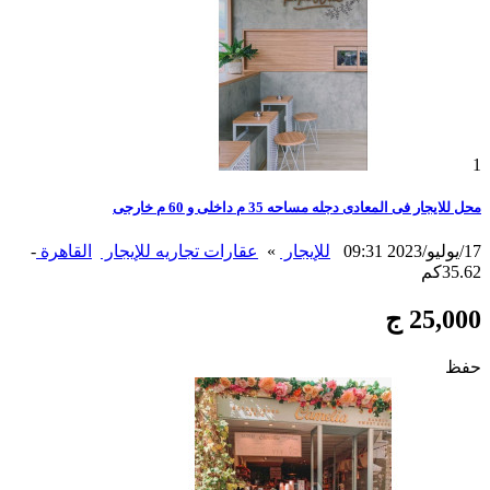
1
محل للايجار فى المعادى دجله مساحه 35 م داخلى و 60 م خارجى
17/يوليو/2023 09:31
للإيجار
»
عقارات تجاريه للإيجار
القاهرة
-
35.62كم
25,000 ج
حفظ