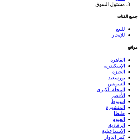
مشتول السوق
جميع الفئات
للبيع
للإيجار
مواقع
القاهرة
الإسكندرية
الجيزة
بورسعيد
السويس
المحلة الكبرى
الأقصر
اسيوط
المنشورة
طنطا
الفيوم
الزقازيق
الإسماعيلية
كفر الدوار