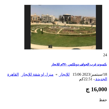
24
بكمبوند غرب الجولف دوبلكس ٣٧٠م للايجار
18/سبتمبر/2023 15:06
للإيجار
»
منزل او شقة للإيجار
القاهرة
الجديدة
- 22.51كم
16,000 ج
حفظ