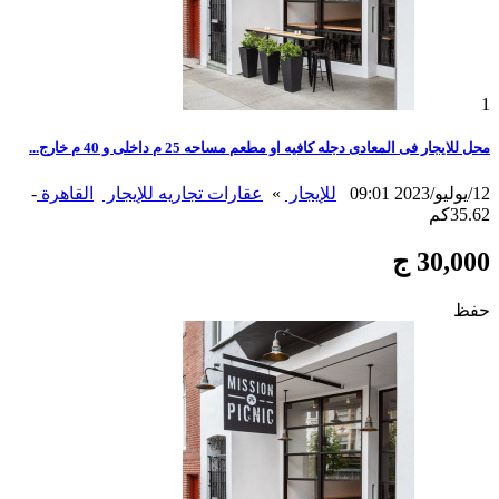
1
محل للايجار فى المعادى دجله كافيه او مطعم مساحه 25 م داخلى و 40 م خارج...
12/يوليو/2023 09:01
للإيجار
»
عقارات تجاريه للإيجار
القاهرة
-
35.62كم
30,000 ج
حفظ