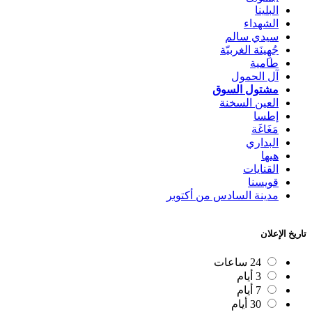
البلينا
الشهداء
سيدي سالم
جُهِينَة الغربيّة
طامية
آل الحمول
مشتول السوق
العين السخنة
إطسا
مَغَاغَة
البداري
هيها
القنايات
قويسنا
مدينة السادس من أكتوبر
تاريخ الإعلان
24 ساعات
3 أيام
7 أيام
30 أيام