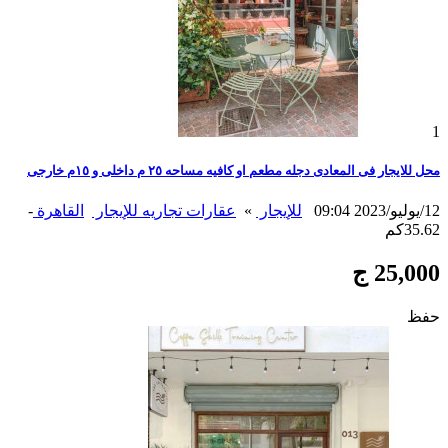
1
محل للايجار فى المعادى دجله مطعم او كافيه مساحه ٢٥ م داخلى و ١٥م خارجى
12/يوليو/2023 09:04
للإيجار
»
عقارات تجاريه للإيجار
القاهرة
-
35.62كم
25,000 ج
حفظ