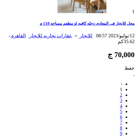
1
محل للايجار فى المعادى دجله كافيه او مطعم مساحه 110 م
12/يوليو/2023 08:57
للإيجار
»
عقارات تجاريه للإيجار
القاهرة
-
35.62كم
70,000 ج
حفظ
‹
1
2
3
4
5
6
7
8
9