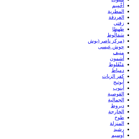
أخْمِيم
المطرية
الغردقة
زفتى
طهطا
سَمَالُوط
(مركز ناصر (بوش
حوش عيسى
منيف
أشمون
مَنْفَلوط
دمياط
كفر الزيات
أبوتيج
أبنوب
القوصية
الجمالية
ديروط
الخارجة
طوخ
المنزلة
رشيد
أوسيم