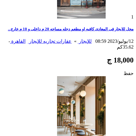
1
محل للايجار فى المعادى كافيه او مطعم دجله مساحه 20 م داخلى و 10 م خارج...
12/يوليو/2023 08:59
للإيجار
»
عقارات تجاريه للإيجار
القاهرة
-
35.62كم
18,000 ج
حفظ