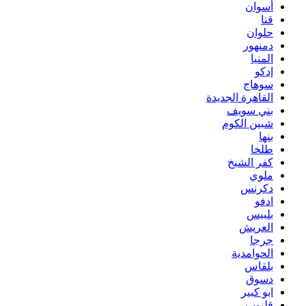
أسوان
قنا
حلوان
دمنهور
المنيا
إدكو
سوهاج
القاهرة الجديدة
بني سويف
شبين الكوم
بنها
طلخا
كفر الشيخ
ملوي
دكرنس
ادفو
بلبيس
العريش
جرجا
الحوامدية
بلقاس
دسوق
ابو كبير
قليوب