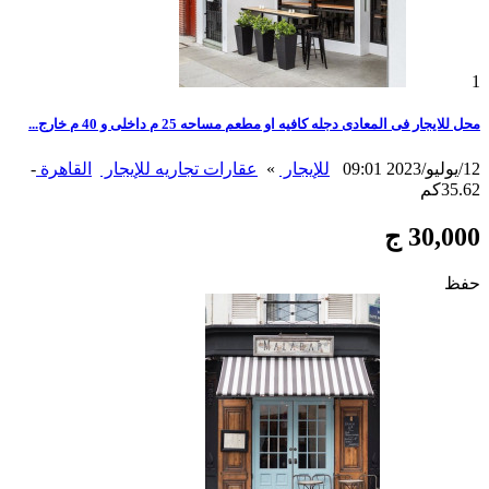
1
محل للايجار فى المعادى دجله كافيه او مطعم مساحه 25 م داخلى و 40 م خارج...
12/يوليو/2023 09:01
للإيجار
»
عقارات تجاريه للإيجار
القاهرة
-
35.62كم
30,000 ج
حفظ