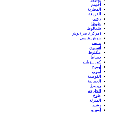
أخْمِيم
المطرية
الغردقة
زفتى
طهطا
سَمَالُوط
(مركز ناصر (بوش
حوش عيسى
منيف
أشمون
مَنْفَلوط
دمياط
كفر الزيات
أبوتيج
أبنوب
القوصية
الجمالية
ديروط
الخارجة
طوخ
المنزلة
رشيد
أوسيم