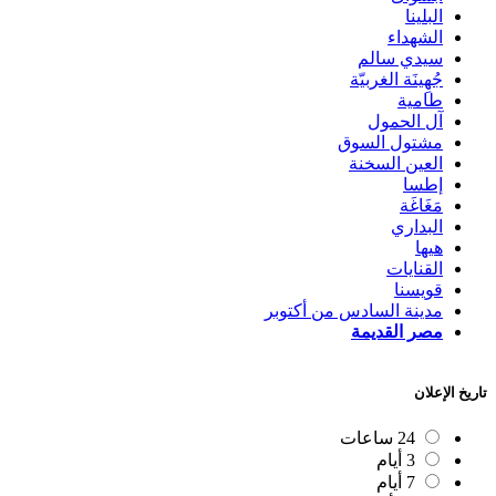
البلينا
الشهداء
سيدي سالم
جُهِينَة الغربيّة
طامية
آل الحمول
مشتول السوق
العين السخنة
إطسا
مَغَاغَة
البداري
هيها
القنايات
قويسنا
مدينة السادس من أكتوبر
مصر القديمة
تاريخ الإعلان
24 ساعات
3 أيام
7 أيام