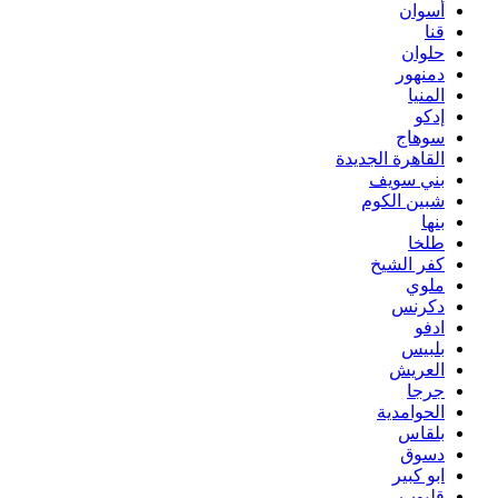
أسوان
قنا
حلوان
دمنهور
المنيا
إدكو
سوهاج
القاهرة الجديدة
بني سويف
شبين الكوم
بنها
طلخا
كفر الشيخ
ملوي
دكرنس
ادفو
بلبيس
العريش
جرجا
الحوامدية
بلقاس
دسوق
ابو كبير
قليوب