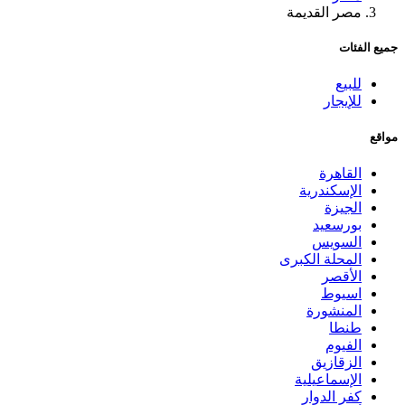
مصر القديمة
جميع الفئات
للبيع
للإيجار
مواقع
القاهرة
الإسكندرية
الجيزة
بورسعيد
السويس
المحلة الكبرى
الأقصر
اسيوط
المنشورة
طنطا
الفيوم
الزقازيق
الإسماعيلية
كفر الدوار