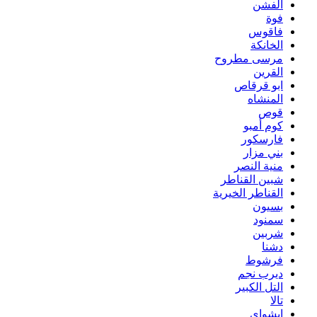
الفشن
فوة
فاقوس
الخانكة
مرسى مطروح
القرين
ابو قرقاص
المنشاه
قوص
كوم أمبو
فارسكور
بني مزار
منية النصر
شبين القناطر
القناطر الخيرية
بسيون
سمنود
شربين
دشنا
فرشوط
ديرب نجم
التل الكبير
تالا
ابشواى