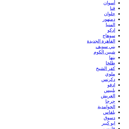
أسوان
قنا
حلوان
دمنهور
المنيا
إدكو
سوهاج
القاهرة الجديدة
بني سويف
شبين الكوم
بنها
طلخا
كفر الشيخ
ملوي
دكرنس
ادفو
بلبيس
العريش
جرجا
الحوامدية
بلقاس
دسوق
ابو كبير
قليوب