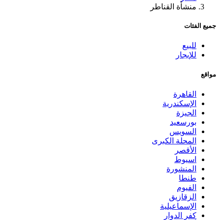
منشأة القناطر
جميع الفئات
للبيع
للإيجار
مواقع
القاهرة
الإسكندرية
الجيزة
بورسعيد
السويس
المحلة الكبرى
الأقصر
اسيوط
المنشورة
طنطا
الفيوم
الزقازيق
الإسماعيلية
كفر الدوار