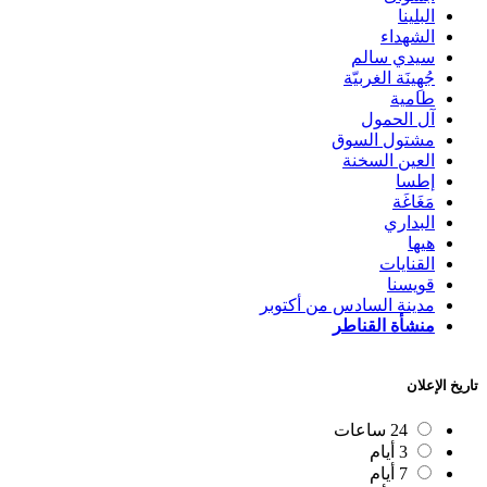
البلينا
الشهداء
سيدي سالم
جُهِينَة الغربيّة
طامية
آل الحمول
مشتول السوق
العين السخنة
إطسا
مَغَاغَة
البداري
هيها
القنايات
قويسنا
مدينة السادس من أكتوبر
منشأة القناطر
تاريخ الإعلان
24 ساعات
3 أيام
7 أيام