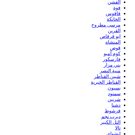
الفشن
فوة
فاقوس
الخانكة
مرسى مطروح
القرين
ابو قرقاص
المنشاه
قوص
كوم أمبو
فارسكور
بني مزار
منية النصر
شبين القناطر
القناطر الخيرية
بسيون
سمنود
شربين
دشنا
فرشوط
ديرب نجم
التل الكبير
تالا
ابشواى