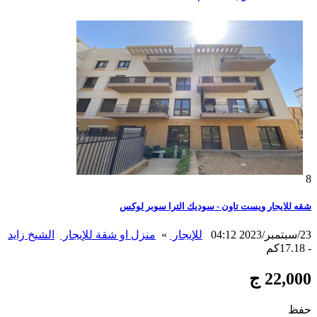
8
شقه للايجار ويست تاون - سوديك الترا سوبر لوكس
23/سبتمبر/2023 04:12
للإيجار
»
منزل او شقة للإيجار
الشيخ زايد
- 17.18كم
22,000 ج
حفظ