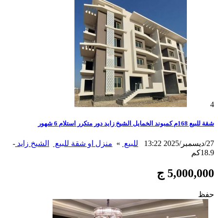
4
شقة للبيع 168م كمبوند الخمايل الشيخ زايد دور متكرر استلام 6 شهور
27/ديسمبر/2025 13:22
للبيع
»
منزل او شقة للبيع
الشيخ زايد
-
18.9كم
5,000,000 ج
حفظ