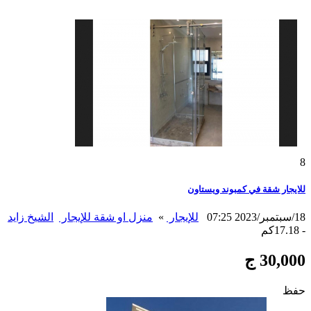
8
للايجار شقة في كمبوند ويستاون
18/سبتمبر/2023 07:25
للإيجار
»
منزل او شقة للإيجار
الشيخ زايد
- 17.18كم
30,000 ج
حفظ