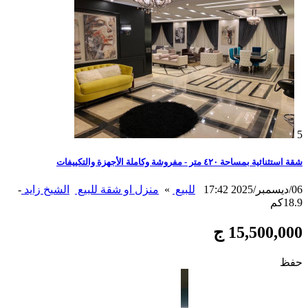
5
شقة استثنائية بمساحة ٤٢٠ متر - مفروشة وكاملة الأجهزة والتكييفات
06/ديسمبر/2025 17:42
للبيع
»
منزل او شقة للبيع
الشيخ زايد
-
18.9كم
15,500,000 ج
حفظ