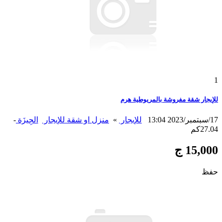
1
للإيجار شقة مفروشة بالمريوطية هرم
17/سبتمبر/2023 13:04
للإيجار
»
منزل او شقة للإيجار
الجِيزَة
-
27.04كم
15,000 ج
حفظ