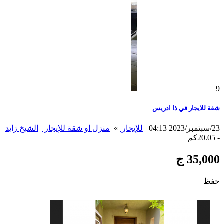
9
شقة للايجار في ذا ادريس
23/سبتمبر/2023 04:13
للإيجار
»
منزل او شقة للإيجار
الشيخ زايد
- 20.05كم
35,000 ج
حفظ