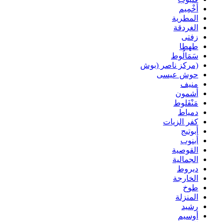
أخْمِيم
المطرية
الغردقة
زفتى
طهطا
سَمَالُوط
(مركز ناصر (بوش
حوش عيسى
منيف
أشمون
مَنْفَلوط
دمياط
كفر الزيات
أبوتيج
أبنوب
القوصية
الجمالية
ديروط
الخارجة
طوخ
المنزلة
رشيد
أوسيم