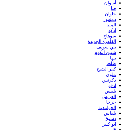
أسوان
قنا
حلوان
دمنهور
المنيا
إدكو
سوهاج
القاهرة الجديدة
بني سويف
شبين الكوم
بنها
طلخا
كفر الشيخ
ملوي
دكرنس
ادفو
بلبيس
العريش
جرجا
الحوامدية
بلقاس
دسوق
ابو كبير
قليوب