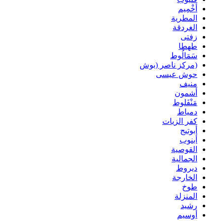
أخْمِيم
المطرية
الغردقة
زفتى
طهطا
سَمَالُوط
(مركز ناصر (بوش
حوش عيسى
منيف
أشمون
مَنْفَلوط
دمياط
كفر الزيات
أبوتيج
أبنوب
القوصية
الجمالية
ديروط
الخارجة
طوخ
المنزلة
رشيد
أوسيم