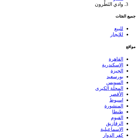
وادي النَطْرون
جميع الفئات
للبيع
للإيجار
مواقع
القاهرة
الإسكندرية
الجيزة
بورسعيد
السويس
المحلة الكبرى
الأقصر
اسيوط
المنشورة
طنطا
الفيوم
الزقازيق
الإسماعيلية
كفر الدوار