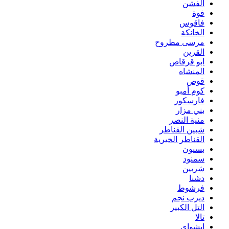
الفشن
فوة
فاقوس
الخانكة
مرسى مطروح
القرين
ابو قرقاص
المنشاه
قوص
كوم أمبو
فارسكور
بني مزار
منية النصر
شبين القناطر
القناطر الخيرية
بسيون
سمنود
شربين
دشنا
فرشوط
ديرب نجم
التل الكبير
تالا
ابشواى