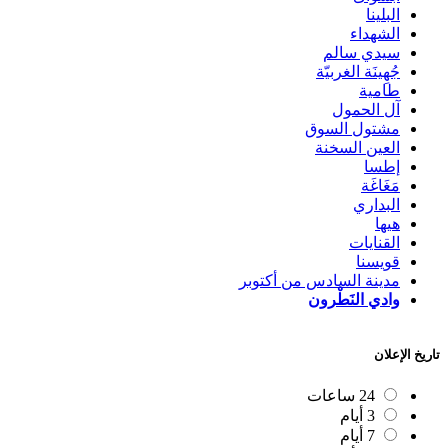
البلينا
الشهداء
سيدي سالم
جُهِينَة الغربيّة
طامية
آل الحمول
مشتول السوق
العين السخنة
إطسا
مَغَاغَة
البداري
هيها
القنايات
قويسنا
مدينة السادس من أكتوبر
وادي النَطْرون
تاريخ الإعلان
24 ساعات
3 أيام
7 أيام