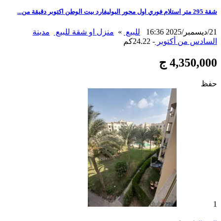
شقة 295 متر استلام فوري اول محور البوليفارد بيت الوطن اكتوبر دقيقة من...
21/ديسمبر/2025 16:36
للبيع
»
منزل او شقة للبيع
مدينة
السادس من أكتوبر
- 24.22كم
4,350,000 ج
حفظ
1