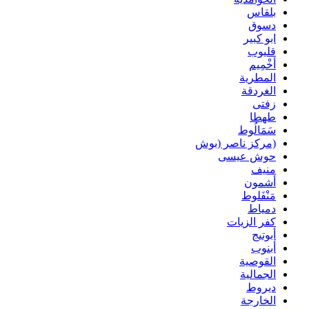
بلقاس
دسوق
ابو كبير
قليوب
أخْمِيم
المطرية
الغردقة
زفتى
طهطا
سَمَالُوط
(مركز ناصر (بوش
حوش عيسى
منيف
أشمون
مَنْفَلوط
دمياط
كفر الزيات
أبوتيج
أبنوب
القوصية
الجمالية
ديروط
الخارجة