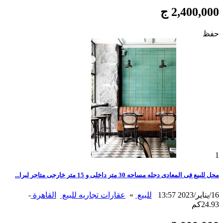
2,400,000 ج
حفظ
1
محل للبيع فى المعادى دجله مساحه 30 متر داخلى و 15 متر خارجى متاجر لبرا...
16/يناير/2023 13:57
للبيع
»
عقارات تجاريه للبيع
القاهرة
-
24.93كم