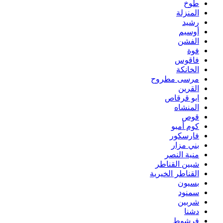
طوخ
المنزلة
رشيد
أوسيم
الفشن
فوة
فاقوس
الخانكة
مرسى مطروح
القرين
ابو قرقاص
المنشاه
قوص
كوم أمبو
فارسكور
بني مزار
منية النصر
شبين القناطر
القناطر الخيرية
بسيون
سمنود
شربين
دشنا
فرشوط