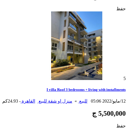
حفظ
5
I villa Roof 3 bedrooms + living with installments
12/مايو/2022 05:06
للبيع
»
منزل او شقة للبيع
القاهرة
- 24.93كم
5,500,000 ج
حفظ