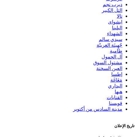
ديرب نجم
التل الكبير
تالا
ابشواى
البلينا
الشهداء
سيدي سالم
جُهِينَة الغربيّة
طامية
آل الحمول
مشتول السوق
العين السخنة
إطسا
مَغَاغَة
البداري
هيها
القنايات
قويسنا
مدينة السادس من أكتوبر
تاريخ الإعلان