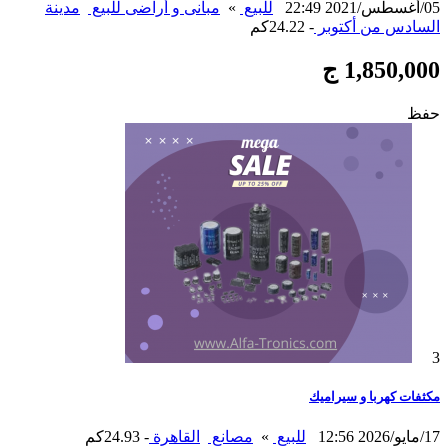
05/أغسطس/2021 22:49
للبيع
»
مبانى و أراضى للبيع
مدينة
السادس من أكتوبر
- 24.22كم
1,850,000 ج
حفظ
3
مكثفات كهربا و سيراميك
17/مايو/2026 12:56
للبيع
»
مصانع
القاهرة
- 24.93كم