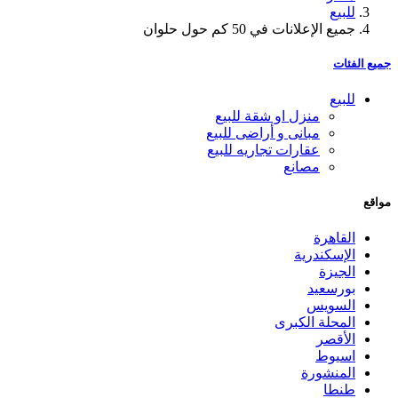
للبيع
جميع الإعلانات في 50 كم حول حلوان
جميع الفئات
للبيع
منزل او شقة للبيع
مبانى و أراضى للبيع
عقارات تجاريه للبيع
مصانع
مواقع
القاهرة
الإسكندرية
الجيزة
بورسعيد
السويس
المحلة الكبرى
الأقصر
اسيوط
المنشورة
طنطا