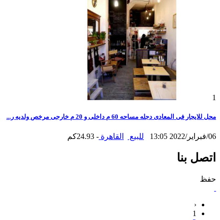
1
محل للايجار فى المعادى دجله مساحه 60 م داخلى و 20 م خارجى مرخص ولديه ر...
06/فبراير/2022 13:05
للبيع
القاهرة
- 24.93كم
اتصل بنا
حفظ
‹
1