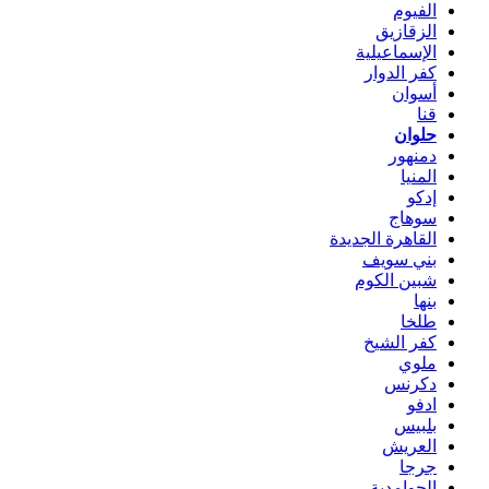
الفيوم
الزقازيق
الإسماعيلية
كفر الدوار
أسوان
قنا
حلوان
دمنهور
المنيا
إدكو
سوهاج
القاهرة الجديدة
بني سويف
شبين الكوم
بنها
طلخا
كفر الشيخ
ملوي
دكرنس
ادفو
بلبيس
العريش
جرجا
الحوامدية