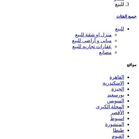
للبيع
جميع الفئات
للبيع
منزل او شقة للبيع
مبانى و أراضى للبيع
عقارات تجاريه للبيع
مصانع
مواقع
القاهرة
الإسكندرية
الجيزة
بورسعيد
السويس
المحلة الكبرى
الأقصر
اسيوط
المنشورة
طنطا
الفيوم