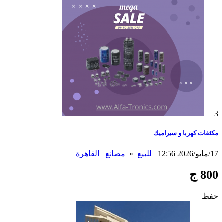
3
مكثفات كهربا و سيراميك
17/مايو/2026 12:56
للبيع
»
مصانع
القاهرة
800 ج
حفظ