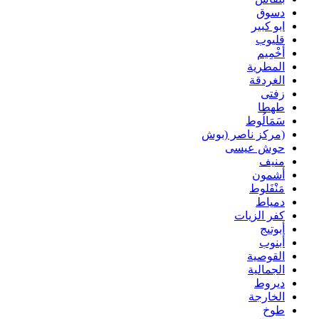
دسوق
ابو كبير
قليوب
أخْمِيم
المطرية
الغردقة
زفتى
طهطا
سَمَالُوط
(مركز ناصر (بوش
حوش عيسى
منيف
أشمون
مَنْفَلوط
دمياط
كفر الزيات
أبوتيج
أبنوب
القوصية
الجمالية
ديروط
الخارجة
طوخ