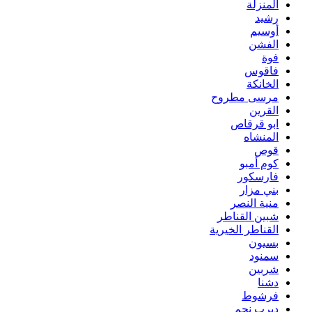
المنزلة
رشيد
أوسيم
الفشن
فوة
فاقوس
الخانكة
مرسى مطروح
القرين
ابو قرقاص
المنشاه
قوص
كوم أمبو
فارسكور
بني مزار
منية النصر
شبين القناطر
القناطر الخيرية
بسيون
سمنود
شربين
دشنا
فرشوط
ديرب نجم