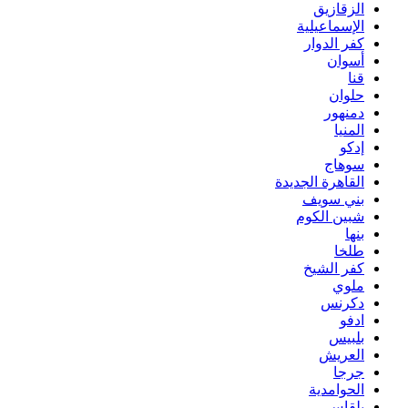
الزقازيق
الإسماعيلية
كفر الدوار
أسوان
قنا
حلوان
دمنهور
المنيا
إدكو
سوهاج
القاهرة الجديدة
بني سويف
شبين الكوم
بنها
طلخا
كفر الشيخ
ملوي
دكرنس
ادفو
بلبيس
العريش
جرجا
الحوامدية
بلقاس