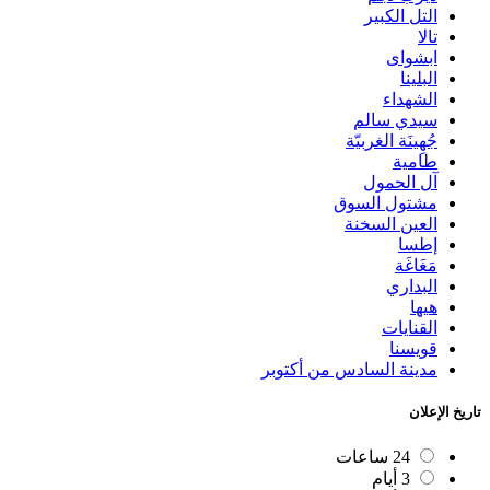
التل الكبير
تالا
ابشواى
البلينا
الشهداء
سيدي سالم
جُهِينَة الغربيّة
طامية
آل الحمول
مشتول السوق
العين السخنة
إطسا
مَغَاغَة
البداري
هيها
القنايات
قويسنا
مدينة السادس من أكتوبر
تاريخ الإعلان
24 ساعات
3 أيام