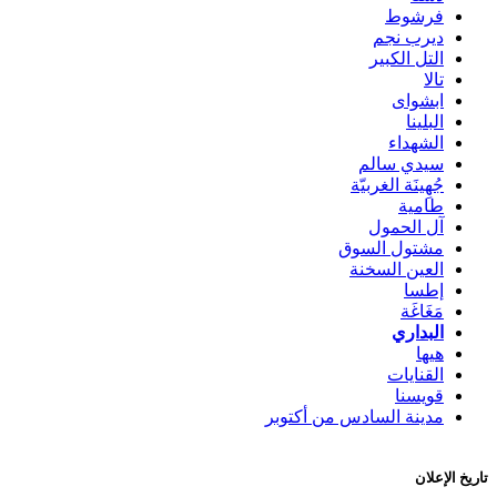
فرشوط
ديرب نجم
التل الكبير
تالا
ابشواى
البلينا
الشهداء
سيدي سالم
جُهِينَة الغربيّة
طامية
آل الحمول
مشتول السوق
العين السخنة
إطسا
مَغَاغَة
البداري
هيها
القنايات
قويسنا
مدينة السادس من أكتوبر
تاريخ الإعلان