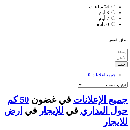
24 ساعات
3 أيام
7 أيام
30 أيام
نطاق السعر
حسنا
جميع اعلانات
0
جميع الإعلانات
في غضون
50 كم
حول البداري
في
للإيجار
في
ارض
للايجار