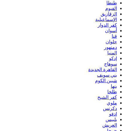
طنطا
الفيوم
الزقازيق
الإسماعيلية
كفر الدوار
أسوان
قنا
حلوان
دمنهور
المنيا
إدكو
سوهاج
القاهرة الجديدة
بني سويف
شبين الكوم
بنها
طلخا
كفر الشيخ
ملوي
دكرنس
ادفو
بلبيس
العريش
جرجا