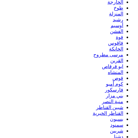
الخارجة
طوخ
المنزلة
رشيد
أوسيم
الفشن
فوة
فاقوس
الخانكة
مرسى مطروح
القرين
ابو قرقاص
المنشاه
قوص
كوم أمبو
فارسكور
بني مزار
منية النصر
شبين القناطر
القناطر الخيرية
بسيون
سمنود
شربين
دشنا