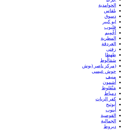
الحوامدية
بلقاس
دسوق
ابو كبير
قليوب
أخْمِيم
المطرية
الغردقة
زفتى
طهطا
سَمَالُوط
(مركز ناصر (بوش
حوش عيسى
منيف
أشمون
مَنْفَلوط
دمياط
كفر الزيات
أبوتيج
أبنوب
القوصية
الجمالية
ديروط