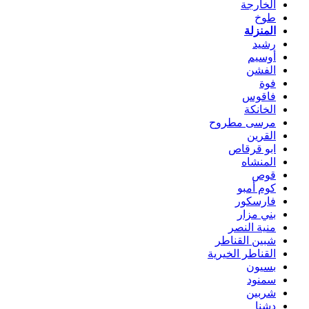
الخارجة
طوخ
المنزلة
رشيد
أوسيم
الفشن
فوة
فاقوس
الخانكة
مرسى مطروح
القرين
ابو قرقاص
المنشاه
قوص
كوم أمبو
فارسكور
بني مزار
منية النصر
شبين القناطر
القناطر الخيرية
بسيون
سمنود
شربين
دشنا