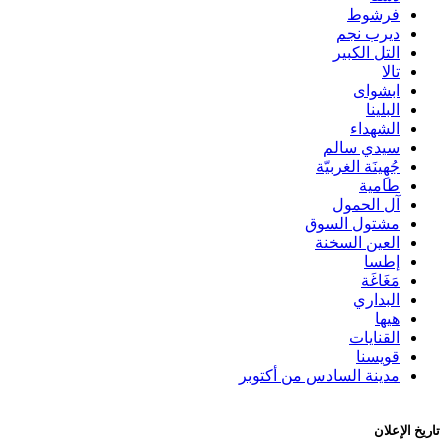
فرشوط
ديرب نجم
التل الكبير
تالا
ابشواى
البلينا
الشهداء
سيدي سالم
جُهِينَة الغربيّة
طامية
آل الحمول
مشتول السوق
العين السخنة
إطسا
مَغَاغَة
البداري
هيها
القنايات
قويسنا
مدينة السادس من أكتوبر
تاريخ الإعلان