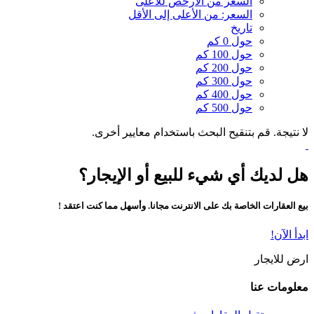
السعر من الارخص للاعلى
السعر: من الأعلى إلى الأقل
تاريخ
حول 0 كم
حول 100 كم
حول 200 كم
حول 300 كم
حول 400 كم
حول 500 كم
لا نتيجة. قم بتنقيح البحث باستخدام معايير أخرى.
هل لديك أي شيء للبيع أو الإيجار؟
بيع العقارات الخاصة بك على الانترنت مجانا. وأسهل مما كنت اعتقد !
ابدأ الآن!
ارض للايجار
معلومات عنا