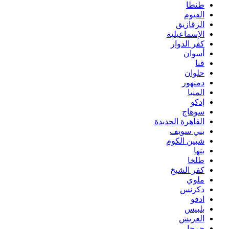
طنطا
الفيوم
الزقازيق
الإسماعيلية
كفر الدوار
أسوان
قنا
حلوان
دمنهور
المنيا
إدكو
سوهاج
القاهرة الجديدة
بني سويف
شبين الكوم
بنها
طلخا
كفر الشيخ
ملوي
دكرنس
ادفو
بلبيس
العريش
جرجا