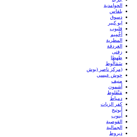
الحوامدية
بلقاس
دسوق
ابو كبير
قليوب
أخْمِيم
المطرية
الغردقة
زفتى
طهطا
سَمَالُوط
(مركز ناصر (بوش
حوش عيسى
منيف
أشمون
مَنْفَلوط
دمياط
كفر الزيات
أبوتيج
أبنوب
القوصية
الجمالية
ديروط