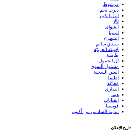
فرشوط
ديرب نجم
التل الكبير
تالا
ابشواى
البلينا
الشهداء
سيدي سالم
جُهِينَة الغربيّة
طامية
آل الحمول
مشتول السوق
العين السخنة
إطسا
مَغَاغَة
البداري
هيها
القنايات
قويسنا
مدينة السادس من أكتوبر
تاريخ الإعلان