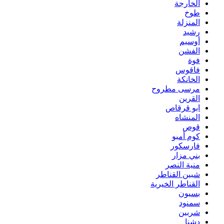
الخارجة
طوخ
المنزلة
رشيد
أوسيم
الفشن
فوة
فاقوس
الخانكة
مرسى مطروح
القرين
ابو قرقاص
المنشاه
قوص
كوم أمبو
فارسكور
بني مزار
منية النصر
شبين القناطر
القناطر الخيرية
بسيون
سمنود
شربين
دشنا