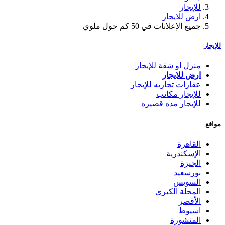
للإيجار
ارض للايجار
جميع الإعلانات في 50 كم حول ملوي
للإيجار
منزل او شقة للإيجار
ارض للايجار
عقارات تجاريه للإيجار
للإيجار مكاتب
للإيجار مده قصيره
مواقع
القاهرة
الإسكندرية
الجيزة
بورسعيد
السويس
المحلة الكبرى
الأقصر
اسيوط
المنشورة