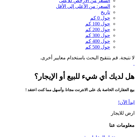
السعر من الارخص للاعلى
السعر: من الأعلى إلى الأقل
تاريخ
حول 0 كم
حول 100 كم
حول 200 كم
حول 300 كم
حول 400 كم
حول 500 كم
لا نتيجة. قم بتنقيح البحث باستخدام معايير أخرى.
هل لديك أي شيء للبيع أو الإيجار؟
بيع العقارات الخاصة بك على الانترنت مجانا. وأسهل مما كنت اعتقد !
ابدأ الآن!
ارض للايجار
معلومات عنا