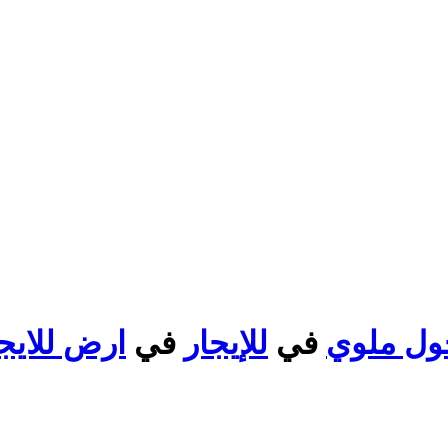
في
للإيجار
في
ارض للايج