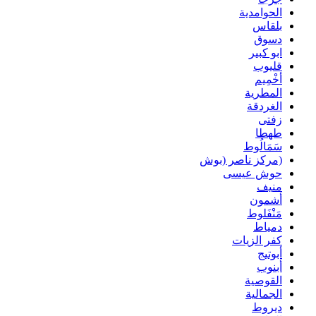
الحوامدية
بلقاس
دسوق
ابو كبير
قليوب
أخْمِيم
المطرية
الغردقة
زفتى
طهطا
سَمَالُوط
(مركز ناصر (بوش
حوش عيسى
منيف
أشمون
مَنْفَلوط
دمياط
كفر الزيات
أبوتيج
أبنوب
القوصية
الجمالية
ديروط