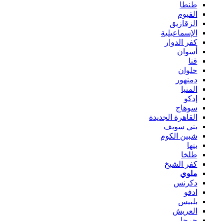
طنطا
الفيوم
الزقازيق
الإسماعيلية
كفر الدوار
أسوان
قنا
حلوان
دمنهور
المنيا
إدكو
سوهاج
القاهرة الجديدة
بني سويف
شبين الكوم
بنها
طلخا
كفر الشيخ
ملوي
دكرنس
ادفو
بلبيس
العريش
جرجا