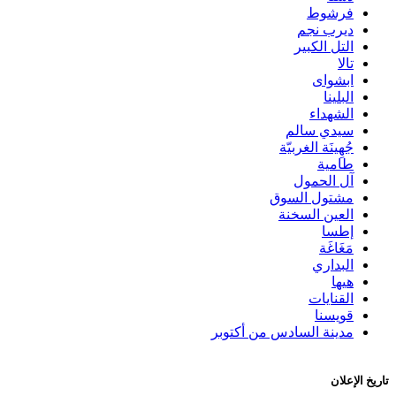
فرشوط
ديرب نجم
التل الكبير
تالا
ابشواى
البلينا
الشهداء
سيدي سالم
جُهِينَة الغربيّة
طامية
آل الحمول
مشتول السوق
العين السخنة
إطسا
مَغَاغَة
البداري
هيها
القنايات
قويسنا
مدينة السادس من أكتوبر
تاريخ الإعلان