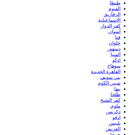
طنطا
الفيوم
الزقازيق
الإسماعيلية
كفر الدوار
أسوان
قنا
حلوان
دمنهور
المنيا
إدكو
سوهاج
القاهرة الجديدة
بني سويف
شبين الكوم
بنها
طلخا
كفر الشيخ
ملوي
دكرنس
ادفو
بلبيس
العريش
جرجا