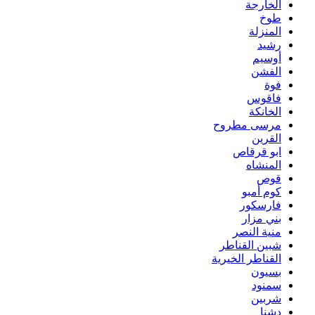
الخارجة
طوخ
المنزلة
رشيد
أوسيم
الفشن
فوة
فاقوس
الخانكة
مرسى مطروح
القرين
ابو قرقاص
المنشاه
قوص
كوم أمبو
فارسكور
بني مزار
منية النصر
شبين القناطر
القناطر الخيرية
بسيون
سمنود
شربين
دشنا