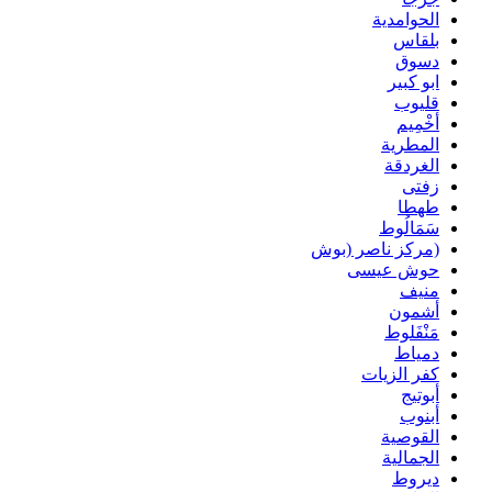
الحوامدية
بلقاس
دسوق
ابو كبير
قليوب
أخْمِيم
المطرية
الغردقة
زفتى
طهطا
سَمَالُوط
(مركز ناصر (بوش
حوش عيسى
منيف
أشمون
مَنْفَلوط
دمياط
كفر الزيات
أبوتيج
أبنوب
القوصية
الجمالية
ديروط